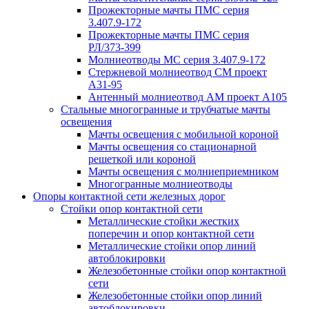
Прожекторные мачты ПМС серия
3.407.9-172
Прожекторные мачты ПМС серия
РЛ/373-399
Молниеотводы МС серия 3.407.9-172
Стержневой молниеотвод СМ проект
А31-95
Антенный молниеотвод АМ проект А105
Стальные многогранные и трубчатые мачты
освещения
Мачты освещения с мобильной короной
Мачты освещения со стационарной
решеткой или короной
Мачты освещения с молниеприемником
Многогранные молниеотводы
Опоры контактной сети железных дорог
Стойки опор контактной сети
Металлические стойки жестких
поперечин и опор контактной сети
Металлические стойки опор линий
автоблокировки
Железобетонные стойки опор контактной
сети
Железобетонные стойки опор линий
автоблокировки