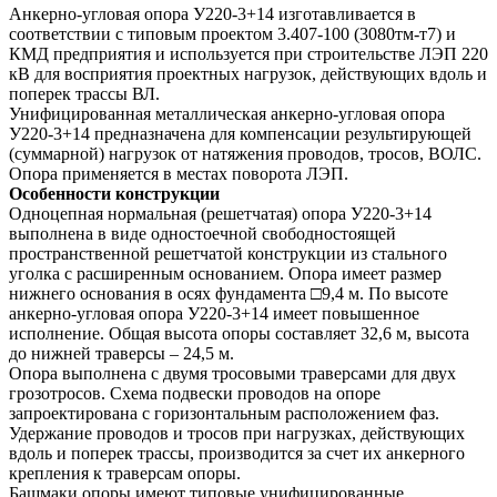
Анкерно-угловая опора У220-3+14 изготавливается в
соответствии с типовым проектом 3.407-100 (3080тм-т7) и
КМД предприятия и используется при строительстве ЛЭП 220
кВ для восприятия проектных нагрузок, действующих вдоль и
поперек трассы ВЛ.
Унифицированная металлическая анкерно-угловая опора
У220-3+14 предназначена для компенсации результирующей
(суммарной) нагрузок от натяжения проводов, тросов, ВОЛС.
Опора применяется в местах поворота ЛЭП.
Особенности конструкции
Одноцепная нормальная (решетчатая) опора У220-3+14
выполнена в виде одностоечной свободностоящей
пространственной решетчатой конструкции из стального
уголка с расширенным основанием. Опора имеет размер
нижнего основания в осях фундамента □9,4 м. По высоте
анкерно-угловая опора У220-3+14 имеет повышенное
исполнение. Общая высота опоры составляет 32,6 м, высота
до нижней траверсы – 24,5 м.
Опора выполнена с двумя тросовыми траверсами для двух
грозотросов. Схема подвески проводов на опоре
запроектирована с горизонтальным расположением фаз.
Удержание проводов и тросов при нагрузках, действующих
вдоль и поперек трассы, производится за счет их анкерного
крепления к траверсам опоры.
Башмаки опоры имеют типовые унифицированные