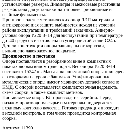
установочные размеры. Диаметры и межосевые расстояния
разработаны для установки на типовые грибовидные и
свайные фундаменты.
При производстве металлических опор ЛЭП материал и
антикоррозионная защита выбирается исходя из условий
района эксплуатации и требований заказчика. Анкерно-
угловая опора У220-3+14 для эксплуатации при температуре
до -40 градусов изготовлена из углеродистой стали С245.
Детали конструкции опоры защищены от коррозии,
выполнено лакокрасочное покрытие.
Производство и поставка
Опора поставляется в разобранном виде в компактных
пакетах любым видом транспорта. Вес опоры У220-3+14
составляет 15247 кг. Масса анкерно-угловой опоры приведена
с распорками на уровне башмаков. Унифицированные
металлические опоры имеют маркировку деталей согласно
КМД. С опорой поставляется комплектовочная ведомость,
схема сборки, а также комплект метизов.
Поставляемые опоры ВЛ производятся серийно. Перед
началом производства сырье и материалы подвергается
входному контролю качества. Готовая продукция проходит
выходной контроль, в том числе проводится контрольная
сборка.
Артикул:
11390