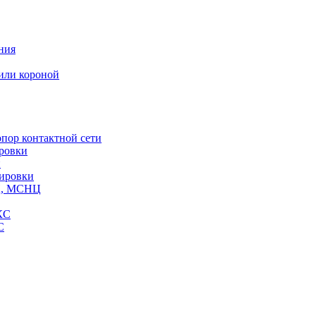
ния
или короной
пор контактной сети
ровки
и
кировки
СЦ, МСНЦ
КС
С