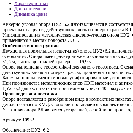
Характеристики
Дополнительно
Динамика цены
Анкерно-угловая опора ЦУ2+6,2 изготавливается в соответств
проектных нагрузок, действующих вдоль и поперек трассы ВЛ.
Унифицированная металлическая анкерно-угловая опора ЦУ2+6
применяется в местах поворота ЛЭП.
Особенности конструкции
Двухцепная нормальная (решетчатая) опора ЦУ2+6,2 выполнен
основанием. Опора имеет размер нижнего основания в осях фу
31,5 м, высота до нижней траверсы – 19,9 м.
Опора выполнена с тросостойкой для одного грозотроса. Схем
действующих вдоль и поперек трассы, производится за счет их
Башмаки опоры имеют типовые унифицированные установочные
При производстве металлических опор ЛЭП материал и антикор
ЦУ2+6,2 для эксплуатации при температуре до -40 градусов и
Производство и поставка
Опора поставляется в разобранном виде в компактных пакета
деталей согласно КМД. С опорой поставляется комплектовочная
Указанная опора ВЛ является устаревшей, серийно не производи
Артикул:
10932
Обозначение:
ЦУ2+6,2