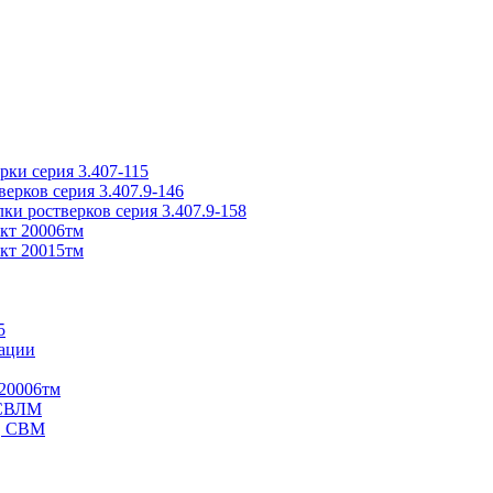
ки серия 3.407-115
рков серия 3.407.9-146
ки ростверков серия 3.407.9-158
кт 20006тм
кт 20015тм
5
ации
20006тм
 СВЛМ
В, СВМ