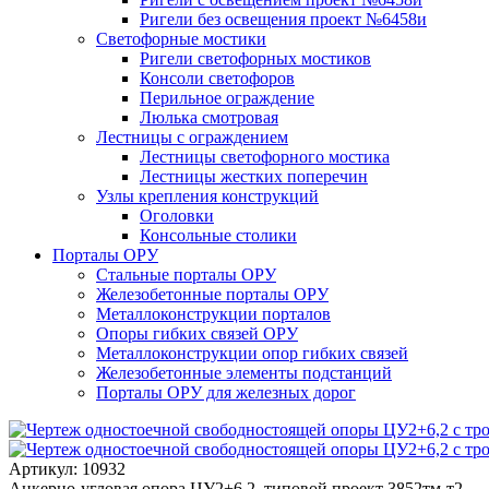
Ригели без освещения проект №6458и
Светофорные мостики
Ригели светофорных мостиков
Консоли светофоров
Перильное ограждение
Люлька смотровая
Лестницы с ограждением
Лестницы светофорного мостика
Лестницы жестких поперечин
Узлы крепления конструкций
Оголовки
Консольные столики
Порталы ОРУ
Стальные порталы ОРУ
Железобетонные порталы ОРУ
Металлоконструкции порталов
Опоры гибких связей ОРУ
Металлоконструкции опор гибких связей
Железобетонные элементы подстанций
Порталы ОРУ для железных дорог
Артикул: 10932
Анкерно-угловая опора ЦУ2+6,2, типовой проект 3852тм-т2