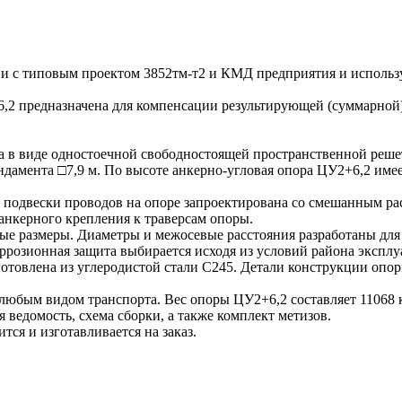
ии с типовым проектом 3852тм-т2 и КМД предприятия и использ
,2 предназначена для компенсации результирующей (суммарной)
а в виде одностоечной свободностоящей пространственной реше
ндамента □7,9 м. По высоте анкерно-угловая опора ЦУ2+6,2 им
а подвески проводов на опоре запроектирована со смешанным ра
 анкерного крепления к траверсам опоры.
 размеры. Диаметры и межосевые расстояния разработаны для
розионная защита выбирается исходя из условий района эксплуа
зготовлена из углеродистой стали С245. Детали конструкции оп
х любым видом транспорта. Вес опоры ЦУ2+6,2 составляет 1106
 ведомость, схема сборки, а также комплект метизов.
тся и изготавливается на заказ.