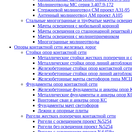
Молниеотводы МС серия 3.407.9-172
Стержневой молниеотвод СМ проект А31-95
Антенный молниеотвод АМ проект А105
Стальные многогранные и трубчатые мачты освеще
Мачты освещения с мобильной короной
Мачты освещения со стационарной решеткой 
Мачты освещения с молниеприемником
Многогранные молниеотводы
Опоры контактной сети железных дорог
Стойки опор контактной сети
Металлические стойки жестких поперечин и о
Металлические стойки опор линий автоблоки
Железобетонные стойки опор контактной сет
Железобетонные стойки опор линий автобло
Железобетонные мачты светофоров типа М
Фундаменты опор контактной сети
Железобетонные фундаменты и анкеры опор 
Металлические фундаменты и анкеры опор К
Винтовые сваи и анкеры опор КС
Фундаменты мачт светофоров
Лежни и опорные плиты
Ригели жестких поперечин контактной сети
Ригели с освещением проект №5254
Ригели без освещения проект №5254
Ригели с освещением проект №6458и