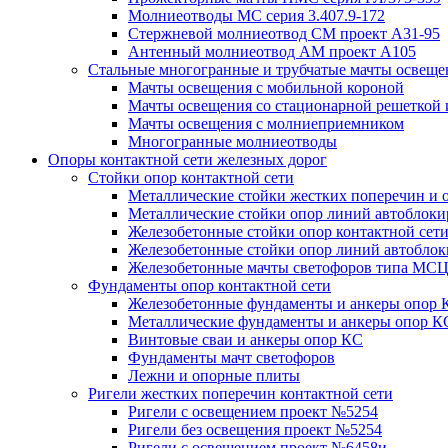
Молниеотводы МС серия 3.407.9-172
Стержневой молниеотвод СМ проект А31-95
Антенный молниеотвод АМ проект А105
Стальные многогранные и трубчатые мачты освеще
Мачты освещения с мобильной короной
Мачты освещения со стационарной решеткой 
Мачты освещения с молниеприемником
Многогранные молниеотводы
Опоры контактной сети железных дорог
Стойки опор контактной сети
Металлические стойки жестких поперечин и о
Металлические стойки опор линий автоблоки
Железобетонные стойки опор контактной сет
Железобетонные стойки опор линий автобло
Железобетонные мачты светофоров типа М
Фундаменты опор контактной сети
Железобетонные фундаменты и анкеры опор 
Металлические фундаменты и анкеры опор К
Винтовые сваи и анкеры опор КС
Фундаменты мачт светофоров
Лежни и опорные плиты
Ригели жестких поперечин контактной сети
Ригели с освещением проект №5254
Ригели без освещения проект №5254
Ригели с освещением проект №6458и