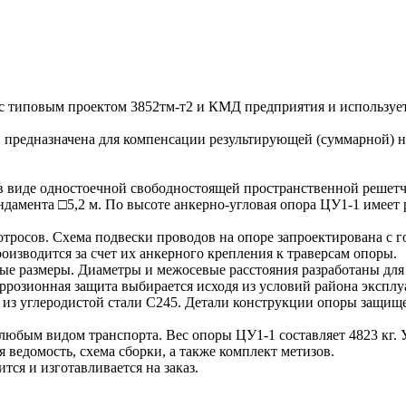
 с типовым проектом 3852тм-т2 и КМД предприятия и используе
 предназначена для компенсации результирующей (суммарной) н
в виде одностоечной свободностоящей пространственной решетч
дамента □5,2 м. По высоте анкерно-угловая опора ЦУ1-1 имеет 
отросов. Схема подвески проводов на опоре запроектирована с
оизводится за счет их анкерного крепления к траверсам опоры.
 размеры. Диаметры и межосевые расстояния разработаны для
розионная защита выбирается исходя из условий района эксплу
на из углеродистой стали С245. Детали конструкции опоры защищ
х любым видом транспорта. Вес опоры ЦУ1-1 составляет 4823 к
 ведомость, схема сборки, а также комплект метизов.
тся и изготавливается на заказ.