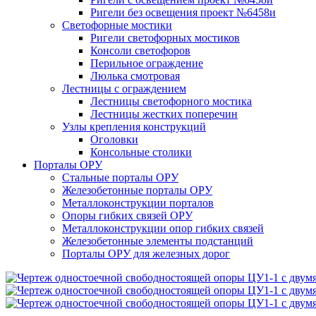
Ригели без освещения проект №6458и
Светофорные мостики
Ригели светофорных мостиков
Консоли светофоров
Перильное ограждение
Люлька смотровая
Лестницы с ограждением
Лестницы светофорного мостика
Лестницы жестких поперечин
Узлы крепления конструкций
Оголовки
Консольные столики
Порталы ОРУ
Стальные порталы ОРУ
Железобетонные порталы ОРУ
Металлоконструкции порталов
Опоры гибких связей ОРУ
Металлоконструкции опор гибких связей
Железобетонные элементы подстанций
Порталы ОРУ для железных дорог