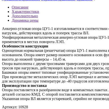
Описание
Характеристики
Дополнительно
Динамика цены
Анкерно-угловая опора ЦУ1-1 изготавливается в соответствии
нагрузок, действующих вдоль и поперек трассы ВЛ.
Унифицированная металлическая анкерно-угловая опора ЦУ1-1
применяется в местах поворота ЛЭП.
Особенности конструкции
Одноцепная нормальная (решетчатая) опора ЦУ1-1 выполнена 
основанием. Опора имеет размер нижнего основания в осях фун
высота до нижней траверсы – 14,45 м.
Опора выполнена с двумя тросовыми траверсами для двух гроз
тросов при нагрузках, действующих вдоль и поперек трассы, пр
Башмаки опоры имеют типовые унифицированные установочные
При производстве металлических опор ЛЭП материал и антикор
для эксплуатации при температуре до -40 градусов изготовле
Производство и поставка
Опора поставляется в разобранном виде в компактных пакета
деталей согласно КМД. С опорой поставляется комплектовочная
Указанная опора ВЛ является устаревшей, серийно не производи
Артикул:
10928