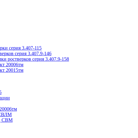
ки серия 3.407-115
рков серия 3.407.9-146
ки ростверков серия 3.407.9-158
кт 20006тм
кт 20015тм
5
ации
20006тм
 СВЛМ
В, СВМ