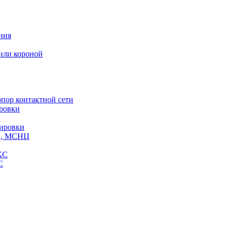
ния
или короной
пор контактной сети
ровки
и
кировки
СЦ, МСНЦ
КС
С