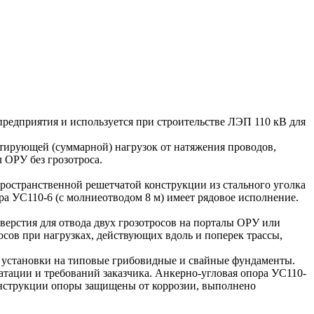
предприятия и используется при строительстве ЛЭП 110 кВ для
ьтирующей (суммарной) нагрузок от натяжения проводов,
л ОРУ без грозотроса.
ространственной решетчатой конструкции из стального уголка
ра УС110-6 (с молниеотводом 8 м) имеет рядовое исполнение.
верстия для отвода двух грозотросов на порталы ОРУ или
сов при нагрузках, действующих вдоль и поперек трассы,
 установки на типовые грибовидные и свайные фундаменты.
атации и требований заказчика. Анкерно-угловая опора УС110-
 конструкции опоры защищены от коррозии, выполнено