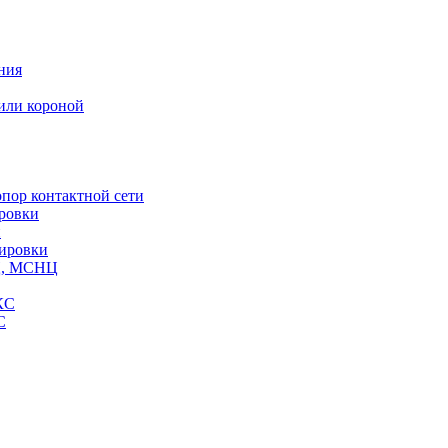
ния
или короной
пор контактной сети
ровки
и
кировки
СЦ, МСНЦ
КС
С