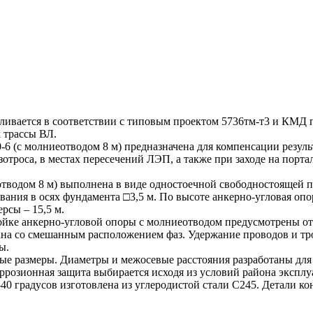
вливается в соответствии с типовым проектом 5736тм-т3 и КМД 
 трассы ВЛ.
6 (с молниеотводом 8 м) предназначена для компенсации резул
зотроса, в местах пересечений ЛЭП, а также при заходе на порта
отводом 8 м) выполнена в виде одностоечной свободностоящей п
ания в осях фундамента □3,5 м. По высоте анкерно-угловая опо
рсы – 15,5 м.
ойке анкерно-угловой опоры с молниеотводом предусмотрены от
ана со смешанным расположением фаз. Удержание проводов и тро
ы.
 размеры. Диаметры и межосевые расстояния разработаны для
розионная защита выбирается исходя из условий района эксплу
 -40 градусов изготовлена из углеродистой стали С245. Детали