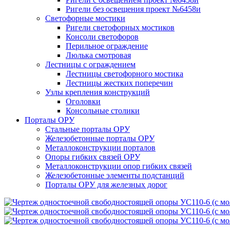
Ригели без освещения проект №6458и
Светофорные мостики
Ригели светофорных мостиков
Консоли светофоров
Перильное ограждение
Люлька смотровая
Лестницы с ограждением
Лестницы светофорного мостика
Лестницы жестких поперечин
Узлы крепления конструкций
Оголовки
Консольные столики
Порталы ОРУ
Стальные порталы ОРУ
Железобетонные порталы ОРУ
Металлоконструкции порталов
Опоры гибких связей ОРУ
Металлоконструкции опор гибких связей
Железобетонные элементы подстанций
Порталы ОРУ для железных дорог