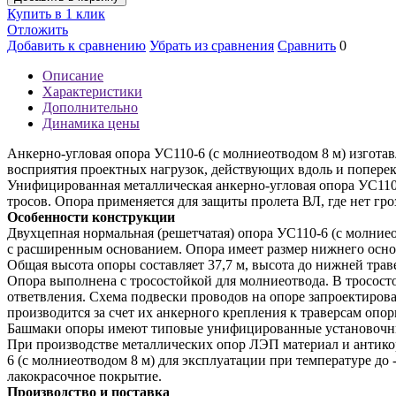
Купить в 1 клик
Отложить
Добавить к сравнению
Убрать из сравнения
Сравнить
0
Описание
Характеристики
Дополнительно
Динамика цены
Анкерно-угловая опора УС110-6 (с молниеотводом 8 м) изгота
восприятия проектных нагрузок, действующих вдоль и поперек
Унифицированная металлическая анкерно-угловая опора УС110-
тросов. Опора применяется для защиты пролета ВЛ, где нет гро
Особенности конструкции
Двухцепная нормальная (решетчатая) опора УС110-6 (с молние
с расширенным основанием. Опора имеет размер нижнего основ
Общая высота опоры составляет 37,7 м, высота до нижней траве
Опора выполнена с тросостойкой для молниеотвода. В тросост
ответвления. Схема подвески проводов на опоре запроектиров
производится за счет их анкерного крепления к траверсам опор
Башмаки опоры имеют типовые унифицированные установочные
При производстве металлических опор ЛЭП материал и антикор
6 (с молниеотводом 8 м) для эксплуатации при температуре до
лакокрасочное покрытие.
Производство и поставка