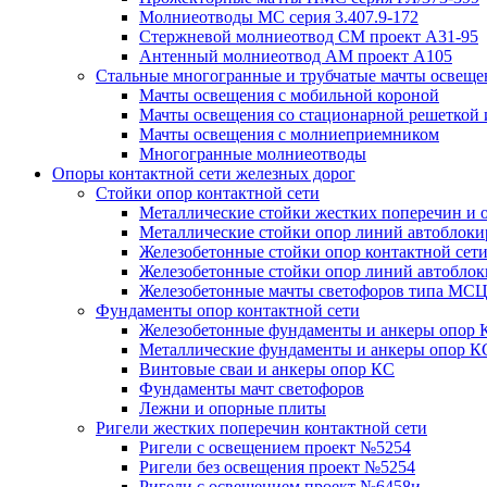
Молниеотводы МС серия 3.407.9-172
Стержневой молниеотвод СМ проект А31-95
Антенный молниеотвод АМ проект А105
Стальные многогранные и трубчатые мачты освеще
Мачты освещения с мобильной короной
Мачты освещения со стационарной решеткой 
Мачты освещения с молниеприемником
Многогранные молниеотводы
Опоры контактной сети железных дорог
Стойки опор контактной сети
Металлические стойки жестких поперечин и о
Металлические стойки опор линий автоблоки
Железобетонные стойки опор контактной сет
Железобетонные стойки опор линий автобло
Железобетонные мачты светофоров типа М
Фундаменты опор контактной сети
Железобетонные фундаменты и анкеры опор 
Металлические фундаменты и анкеры опор К
Винтовые сваи и анкеры опор КС
Фундаменты мачт светофоров
Лежни и опорные плиты
Ригели жестких поперечин контактной сети
Ригели с освещением проект №5254
Ригели без освещения проект №5254
Ригели с освещением проект №6458и