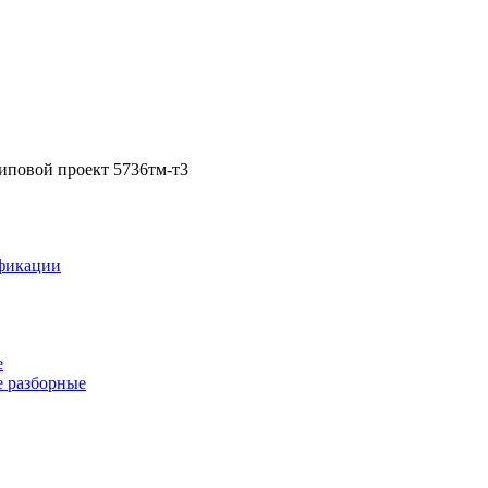
типовой проект 5736тм-т3
фикации
е
 разборные