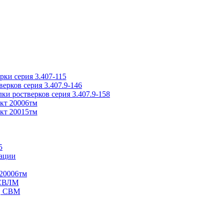
ки серия 3.407-115
рков серия 3.407.9-146
ки ростверков серия 3.407.9-158
кт 20006тм
кт 20015тм
5
ации
20006тм
 СВЛМ
В, СВМ