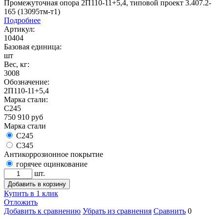
Промежуточная опора 2П110-11+5,4, типовой проект 3.407.2-
165 (13095тм-т1)
Подробнее
Артикул:
10404
Базовая единица:
шт
Вес, кг:
3008
Обозначение:
2П110-11+5,4
Марка стали:
С245
750 910
руб
Марка стали
С245
С345
Антикоррозионное покрытие
горячее оцинкование
шт.
Добавить в корзину
Купить в 1 клик
Отложить
Добавить к сравнению
Убрать из сравнения
Сравнить
0