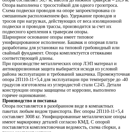
Опора выполнена с тросостойкой для одного грозотроса.
Схема подвески проводов на опоре запроектирована со
смешанным расположением фаз. Удержание проводов и
тросов при нагрузках, действующих от веса изоляционной
подвески и проводов трассы, производится за счет их
подвесного крепления к траверсам опоры.
Шарнирное основание опоры имеет типовое
унифицированное исполнение. Башмак и опорная плита
разработаны для установки на типовой грибовидный или
свайный фундамент. Опора комплектуется оттяжками
соответствующей длины.
При производстве металлических опор ЛЭП материал и
антикоррозионная защита выбирается исходя из условий
района эксплуатации и требований заказчика. Промежуточная
опора 2П110-11+5,4 для эксплуатации при температуре до -40
градусов изготовлена из углеродистой стали С245. Детали
конструкции опоры защищены от коррозии, выполнено
горячее оцинкование.
Производство и поставка
Опора поставляется в разобранном виде в компактных
пакетах любым видом транспорта. Вес опоры 2П110-11+5,4
составляет 3008 кг. Унифицированные металлические опоры
имеют маркировку деталей согласно КМД. С опорой
поставляется комплектовочная ведомость, схема сборки, а