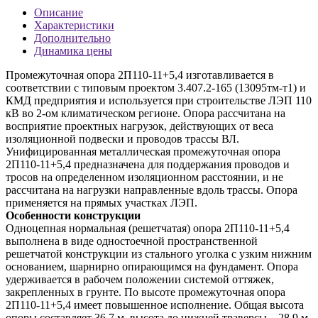
Описание
Характеристики
Дополнительно
Динамика цены
Промежуточная опора 2П110-11+5,4 изготавливается в
соответствии с типовым проектом 3.407.2-165 (13095тм-т1) и
КМД предприятия и используется при строительстве ЛЭП 110
кВ во 2-ом климатическом регионе. Опора рассчитана на
восприятие проектных нагрузок, действующих от веса
изоляционной подвески и проводов трассы ВЛ.
Унифицированная металлическая промежуточная опора
2П110-11+5,4 предназначена для поддержания проводов и
тросов на определенном изоляционном расстоянии, и не
рассчитана на нагрузки направленные вдоль трассы. Опора
применяется на прямых участках ЛЭП.
Особенности конструкции
Одноцепная нормальная (решетчатая) опора 2П110-11+5,4
выполнена в виде одностоечной пространственной
решетчатой конструкции из стального уголка с узким нижним
основанием, шарнирно опирающимся на фундамент. Опора
удерживается в рабочем положении системой оттяжек,
закрепленных в грунте. По высоте промежуточная опора
2П110-11+5,4 имеет повышенное исполнение. Общая высота
опоры составляет 36,7 м, высота до нижней траверсы – 28,9 м.