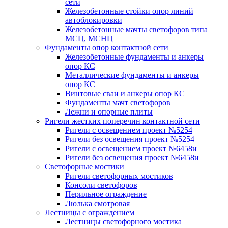
сети
Железобетонные стойки опор линий
автоблокировки
Железобетонные мачты светофоров типа
МСЦ, МСНЦ
Фундаменты опор контактной сети
Железобетонные фундаменты и анкеры
опор КС
Металлические фундаменты и анкеры
опор КС
Винтовые сваи и анкеры опор КС
Фундаменты мачт светофоров
Лежни и опорные плиты
Ригели жестких поперечин контактной сети
Ригели с освещением проект №5254
Ригели без освещения проект №5254
Ригели с освещением проект №6458и
Ригели без освещения проект №6458и
Светофорные мостики
Ригели светофорных мостиков
Консоли светофоров
Перильное ограждение
Люлька смотровая
Лестницы с ограждением
Лестницы светофорного мостика