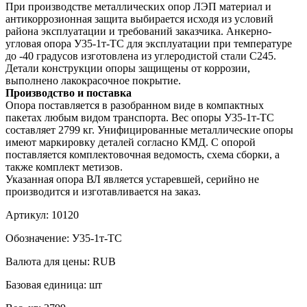
При производстве металлических опор ЛЭП материал и
антикоррозионная защита выбирается исходя из условий
района эксплуатации и требований заказчика. Анкерно-
угловая опора У35-1т-ТС для эксплуатации при температуре
до -40 градусов изготовлена из углеродистой стали С245.
Детали конструкции опоры защищены от коррозии,
выполнено лакокрасочное покрытие.
Производство и поставка
Опора поставляется в разобранном виде в компактных
пакетах любым видом транспорта. Вес опоры У35-1т-ТС
составляет 2799 кг. Унифицированные металлические опоры
имеют маркировку деталей согласно КМД. С опорой
поставляется комплектовочная ведомость, схема сборки, а
также комплект метизов.
Указанная опора ВЛ является устаревшей, серийно не
производится и изготавливается на заказ.
Артикул:
10120
Обозначение:
У35-1т-ТС
Валюта для цены:
RUB
Базовая единица:
шт