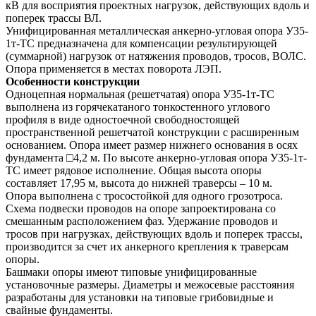
кВ для восприятия проектных нагрузок, действующих вдоль и
поперек трассы ВЛ.
Унифицированная металлическая анкерно-угловая опора У35-
1т-ТС предназначена для компенсации результирующей
(суммарной) нагрузок от натяжения проводов, тросов, ВОЛС.
Опора применяется в местах поворота ЛЭП.
Особенности конструкции
Одноцепная нормальная (решетчатая) опора У35-1т-ТС
выполнена из горячекатаного тонкостенного углового
профиля в виде одностоечной свободностоящей
пространственной решетчатой конструкции с расширенным
основанием. Опора имеет размер нижнего основания в осях
фундамента □4,2 м. По высоте анкерно-угловая опора У35-1т-
ТС имеет рядовое исполнение. Общая высота опоры
составляет 17,95 м, высота до нижней траверсы – 10 м.
Опора выполнена с тросостойкой для одного грозотроса.
Схема подвески проводов на опоре запроектирована со
смешанным расположением фаз. Удержание проводов и
тросов при нагрузках, действующих вдоль и поперек трассы,
производится за счет их анкерного крепления к траверсам
опоры.
Башмаки опоры имеют типовые унифицированные
установочные размеры. Диаметры и межосевые расстояния
разработаны для установки на типовые грибовидные и
свайные фундаменты.