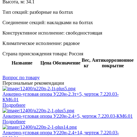
Высота, м:
34.1
Тип секций:
разборные на болтах
Соединение секций:
накладками на болтах
Конструктивное исполнение:
свободностоящая
Климатическое исполнение:
рядовое
Страна происхождения товара: Россия
Вес,
Антикоррозионное
Название
Цена
Обозначение
кг
покрытие
Вопрос по товару
Персональные рекомендации
Анкерно-угловая опора У220н-2.3т+5, чертеж 7.220.03-
КМ6.01
Подробнее
Анкерно-угловая опора У220н-2.4+5, чертеж 7.220.03-КМ6.01
Подробнее
Анкерно-угловая опора У220н-2.4+14, чертеж 7.220.03-