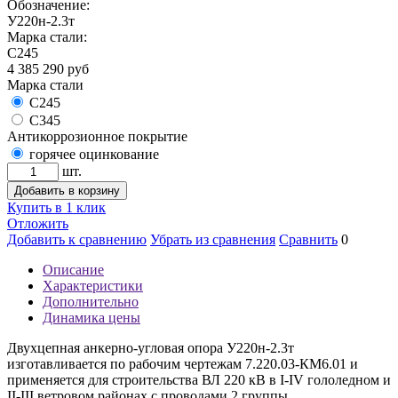
Обозначение:
У220н-2.3т
Марка стали:
С245
4 385 290
руб
Марка стали
С245
С345
Антикоррозионное покрытие
горячее оцинкование
шт.
Добавить в корзину
Купить в 1 клик
Отложить
Добавить к сравнению
Убрать из сравнения
Сравнить
0
Описание
Характеристики
Дополнительно
Динамика цены
Двухцепная анкерно-угловая опора У220н-2.3т
изготавливается по рабочим чертежам 7.220.03-КМ6.01 и
применяется для строительства ВЛ 220 кВ в I-IV гололедном и
II-III ветровом районах с проводами 2 группы.