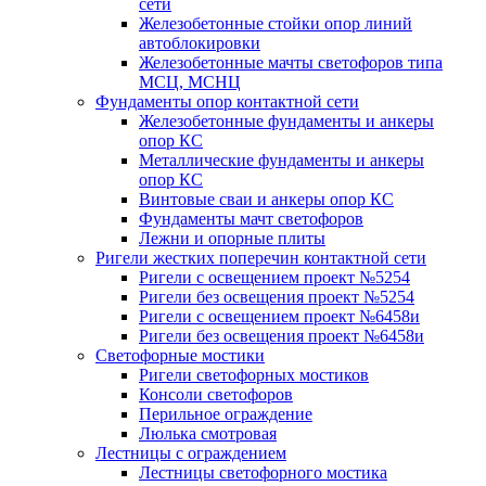
сети
Железобетонные стойки опор линий
автоблокировки
Железобетонные мачты светофоров типа
МСЦ, МСНЦ
Фундаменты опор контактной сети
Железобетонные фундаменты и анкеры
опор КС
Металлические фундаменты и анкеры
опор КС
Винтовые сваи и анкеры опор КС
Фундаменты мачт светофоров
Лежни и опорные плиты
Ригели жестких поперечин контактной сети
Ригели с освещением проект №5254
Ригели без освещения проект №5254
Ригели с освещением проект №6458и
Ригели без освещения проект №6458и
Светофорные мостики
Ригели светофорных мостиков
Консоли светофоров
Перильное ограждение
Люлька смотровая
Лестницы с ограждением
Лестницы светофорного мостика