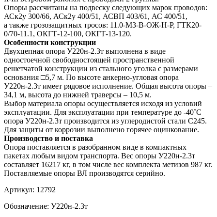
Опоры рассчитаны на подвеску следующих марок проводов:
АСк2у 300/66, АСк2у 400/51, АСВП 403/61, АС 400/51,
а также грозозащитных тросов: 11.0-МЗ-В-ОЖ-Н-Р, ГТК20-
0/70-11.1, ОКГТ-12-100, ОКГТ-13-120.
Особенности конструкции
Двухцепная опора У220н-2.3т выполнена в виде
одностоечной свободностоящей пространственной
решетчатой конструкции из стального уголка с размерами
основания □5,7 м. По высоте анкерно-угловая опора
У220н-2.3т имеет рядовое исполнение. Общая высота опоры –
34,1 м, высота до нижней траверсы – 10,5 м.
Выбор материала опоры осуществляется исходя из условий
эксплуатации. Для эксплуатации при температуре до -40˚C
опора У220н-2.3т производится из углеродистой стали С245.
Для защиты от коррозии выполнено горячее оцинкование.
Производство и поставка
Опора поставляется в разобранном виде в компактных
пакетах любым видом транспорта. Вес опоры У220н-2.3т
составляет 16217 кг, в том числе вес комплекта метизов 987 кг.
Поставляемые опоры ВЛ производятся серийно.
Артикул:
12792
Обозначение:
У220н-2.3т