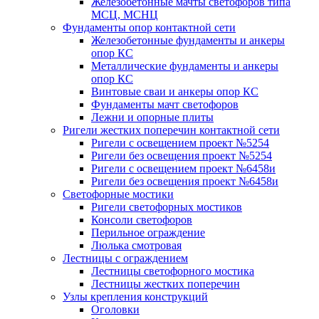
Железобетонные мачты светофоров типа
МСЦ, МСНЦ
Фундаменты опор контактной сети
Железобетонные фундаменты и анкеры
опор КС
Металлические фундаменты и анкеры
опор КС
Винтовые сваи и анкеры опор КС
Фундаменты мачт светофоров
Лежни и опорные плиты
Ригели жестких поперечин контактной сети
Ригели с освещением проект №5254
Ригели без освещения проект №5254
Ригели с освещением проект №6458и
Ригели без освещения проект №6458и
Светофорные мостики
Ригели светофорных мостиков
Консоли светофоров
Перильное ограждение
Люлька смотровая
Лестницы с ограждением
Лестницы светофорного мостика
Лестницы жестких поперечин
Узлы крепления конструкций
Оголовки