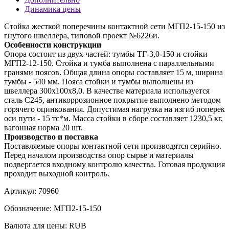
Динамика цены
Стойка жесткой поперечины контактной сети МГП2-15-150 из
гнутого швеллера, типовой проект №6226и.
Особенности конструкции
Опора состоит из двух частей: тумбы ТГ-3,0-150 и стойки
МГП2-12-150. Стойка и тумба выполнена с параллельными
гранями поясов. Общая длина опоры составляет 15 м, ширина
тумбы - 540 мм. Пояса стойки и тумбы выполнены из
швеллера 300х100х8,0. В качестве материала используется
сталь С245, антикоррозионное покрытие выполнено методом
горячего оцинкования. Допустимая нагрузка на изгиб поперек
оси пути - 15 тс*м. Масса стойки в сборе составляет 1230,5 кг,
вагонная норма 20 шт.
Производство и поставка
Поставляемые опоры контактной сети производятся серийно.
Перед началом производства опор сырье и материалы
подвергается входному контролю качества. Готовая продукция
проходит выходной контроль.
Артикул:
70960
Обозначение:
МГП2-15-150
Валюта для цены:
RUB