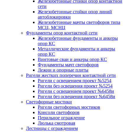
Железобетонные стойки опор контактной
сети
Железобетонные стойки опор линий
автоблокировки
Железобетонные мачты светофоров типа
МСЦ, МСНЦ
Фундаменты опор контактной сети
Железобетонные фундаменты и анкеры
опор КС
Металлические фундаменты и анкеры
опор КС
Винтовые сваи и анкеры опор КС
Фундаменты мачт светофоров
Лежни и опорные плиты
Ригели жестких поперечин контактной сети
Ригели с освещением проект №5254
Ригели без освещения проект №5254
Ригели с освещением проект №6458и
Ригели без освещения проект №6458и
Светофорные мостики
Ригели светофорных мостиков
Консоли светофоров
Перильное ограждение
Люлька смотровая
Лестницы с ограждением