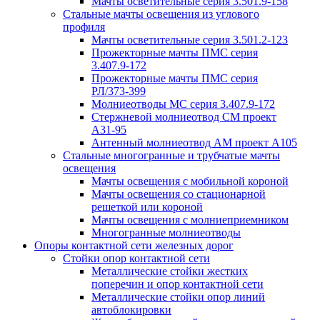
Мачты осветительные серия 3.501.9-158
Стальные мачты освещения из углового
профиля
Мачты осветительные серия 3.501.2-123
Прожекторные мачты ПМС серия
3.407.9-172
Прожекторные мачты ПМС серия
РЛ/373-399
Молниеотводы МС серия 3.407.9-172
Стержневой молниеотвод СМ проект
А31-95
Антенный молниеотвод АМ проект А105
Стальные многогранные и трубчатые мачты
освещения
Мачты освещения с мобильной короной
Мачты освещения со стационарной
решеткой или короной
Мачты освещения с молниеприемником
Многогранные молниеотводы
Опоры контактной сети железных дорог
Стойки опор контактной сети
Металлические стойки жестких
поперечин и опор контактной сети
Металлические стойки опор линий
автоблокировки