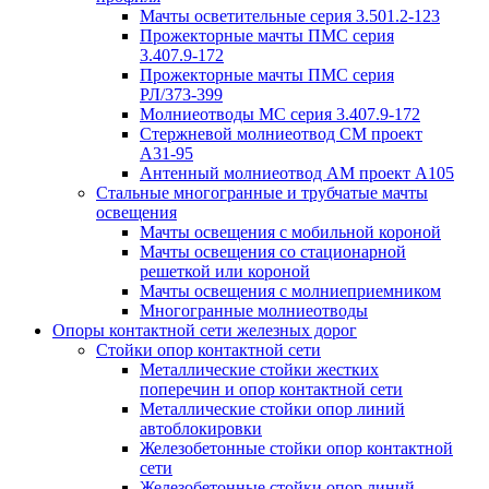
Мачты осветительные серия 3.501.2-123
Прожекторные мачты ПМС серия
3.407.9-172
Прожекторные мачты ПМС серия
РЛ/373-399
Молниеотводы МС серия 3.407.9-172
Стержневой молниеотвод СМ проект
А31-95
Антенный молниеотвод АМ проект А105
Стальные многогранные и трубчатые мачты
освещения
Мачты освещения с мобильной короной
Мачты освещения со стационарной
решеткой или короной
Мачты освещения с молниеприемником
Многогранные молниеотводы
Опоры контактной сети железных дорог
Стойки опор контактной сети
Металлические стойки жестких
поперечин и опор контактной сети
Металлические стойки опор линий
автоблокировки
Железобетонные стойки опор контактной
сети
Железобетонные стойки опор линий