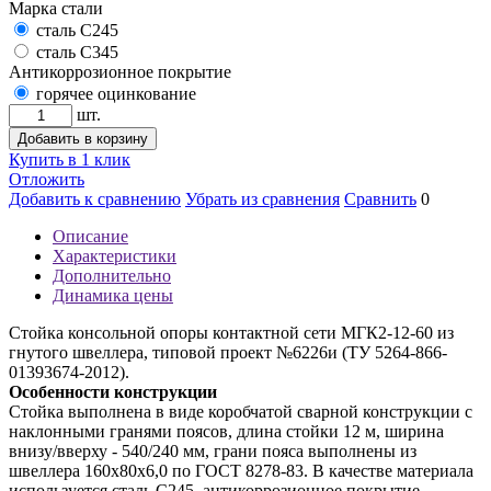
Марка стали
сталь С245
сталь С345
Антикоррозионное покрытие
горячее оцинкование
шт.
Добавить в корзину
Купить в 1 клик
Отложить
Добавить к сравнению
Убрать из сравнения
Сравнить
0
Описание
Характеристики
Дополнительно
Динамика цены
Стойка консольной опоры контактной сети МГК2-12-60 из
гнутого швеллера, типовой проект №6226и (ТУ 5264-866-
01393674-2012).
Особенности конструкции
Стойка выполнена в виде коробчатой сварной конструкции с
наклонными гранями поясов, длина стойки 12 м, ширина
внизу/вверху - 540/240 мм, грани пояса выполнены из
швеллера 160х80х6,0 по ГОСТ 8278-83. В качестве материала
используется сталь С245, антикоррозионное покрытие