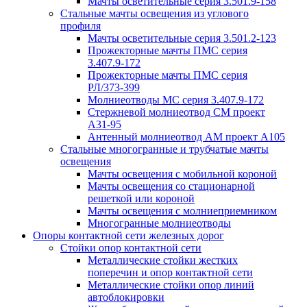
Мачты осветительные серия 3.501.9-158
Стальные мачты освещения из углового
профиля
Мачты осветительные серия 3.501.2-123
Прожекторные мачты ПМС серия
3.407.9-172
Прожекторные мачты ПМС серия
РЛ/373-399
Молниеотводы МС серия 3.407.9-172
Стержневой молниеотвод СМ проект
А31-95
Антенный молниеотвод АМ проект А105
Стальные многогранные и трубчатые мачты
освещения
Мачты освещения с мобильной короной
Мачты освещения со стационарной
решеткой или короной
Мачты освещения с молниеприемником
Многогранные молниеотводы
Опоры контактной сети железных дорог
Стойки опор контактной сети
Металлические стойки жестких
поперечин и опор контактной сети
Металлические стойки опор линий
автоблокировки