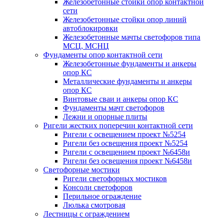
Железобетонные стойки опор контактной
сети
Железобетонные стойки опор линий
автоблокировки
Железобетонные мачты светофоров типа
МСЦ, МСНЦ
Фундаменты опор контактной сети
Железобетонные фундаменты и анкеры
опор КС
Металлические фундаменты и анкеры
опор КС
Винтовые сваи и анкеры опор КС
Фундаменты мачт светофоров
Лежни и опорные плиты
Ригели жестких поперечин контактной сети
Ригели с освещением проект №5254
Ригели без освещения проект №5254
Ригели с освещением проект №6458и
Ригели без освещения проект №6458и
Светофорные мостики
Ригели светофорных мостиков
Консоли светофоров
Перильное ограждение
Люлька смотровая
Лестницы с ограждением