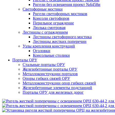
Ригели без освещения проект №6458и
Светофорные мостики
Ригели светофорных мостиков
Консоли светофоров
Перильное ограждение
Люлька смотровая
Лестницы с ограждением
Лестницы светофорного мостика
Лестницы жестких поперечин
Узлы крепления конструкций
Оголовки
Консольные столики
Порталы ОРУ
Стальные порталы ОРУ
Железобетонные порталы ОРУ
Металлоконструкции порталов
Опоры гибких связей ОРУ
Металлоконструкции опор гибких связей
Железобетонные элементы подстанций
Порталы ОРУ для железных дорог