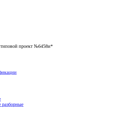
, типовой проект №6458и*
фикации
е
 разборные