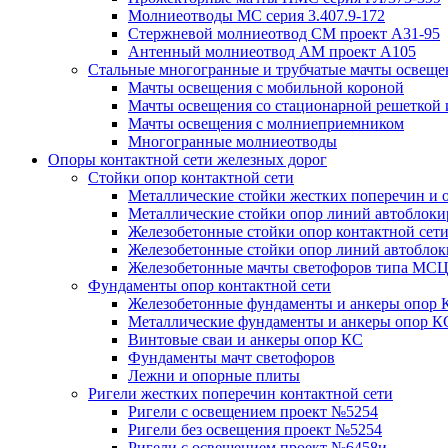
Молниеотводы МС серия 3.407.9-172
Стержневой молниеотвод СМ проект А31-95
Антенный молниеотвод АМ проект А105
Стальные многогранные и трубчатые мачты освеще
Мачты освещения с мобильной короной
Мачты освещения со стационарной решеткой 
Мачты освещения с молниеприемником
Многогранные молниеотводы
Опоры контактной сети железных дорог
Стойки опор контактной сети
Металлические стойки жестких поперечин и о
Металлические стойки опор линий автоблоки
Железобетонные стойки опор контактной сет
Железобетонные стойки опор линий автобло
Железобетонные мачты светофоров типа М
Фундаменты опор контактной сети
Железобетонные фундаменты и анкеры опор 
Металлические фундаменты и анкеры опор К
Винтовые сваи и анкеры опор КС
Фундаменты мачт светофоров
Лежни и опорные плиты
Ригели жестких поперечин контактной сети
Ригели с освещением проект №5254
Ригели без освещения проект №5254
Ригели с освещением проект №6458и