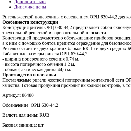
Дополнительно
Динамика цены
Ригель жесткой поперечины с освещением ОРЦ 630-44,2 для ко
Особенности конструкции
Конструкция ригеля ОРЦ 630-44,2 представляет собой сквозну
треугольной решеткой в горизонтальной плоскости.
Конструкцией предусмотрено обслуживание приборов освещени
а к ним с помощью болтов крепится ограждение для безопасно
Ригель состоит из двух крайних блоков БК-15 и двух средних Б
Габаритные размеры ригеля ОРЦ 630-44,2:
- ширина поперечного сечения 0,74 м,
- высота поперечного сечения 1,2 м,
- общая фактическая длина 44,6 м.
Производство и поставка
Поставляемые ригели жесткой поперечины контактной сети ОРЦ
качества. Готовая продукция проходит выходной контроль, в то
Артикул:
86480
Обозначение:
ОРЦ 630-44,2
Валюта для цены:
RUB
Базовая единица:
шт