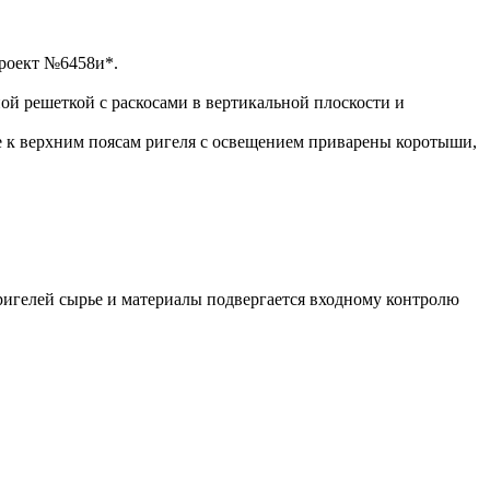
проект №6458и*.
й решеткой с раскосами в вертикальной плоскости и
е к верхним поясам ригеля с освещением приварены коротыши,
ригелей сырье и материалы подвергается входному контролю