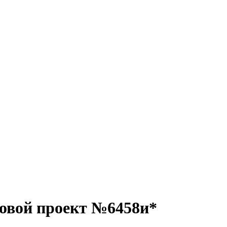
повой проект №6458и*