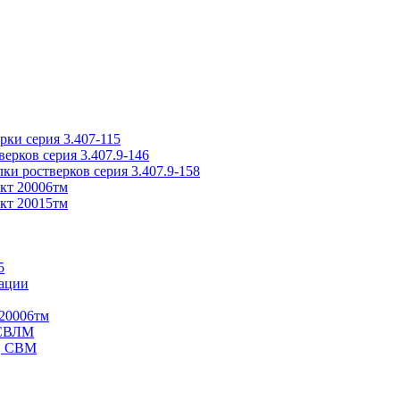
ки серия 3.407-115
рков серия 3.407.9-146
ки ростверков серия 3.407.9-158
кт 20006тм
кт 20015тм
5
ации
20006тм
 СВЛМ
В, СВМ