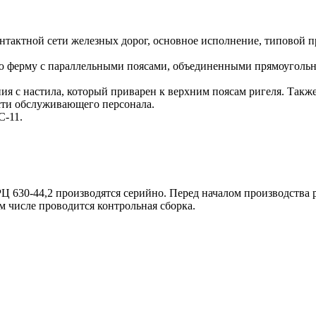
нтактной сети железных дорог, основное исполнение, типовой 
ю ферму с параллельными поясами, объединенными прямоугольно
я с настила, который приварен к верхним поясам ригеля. Такж
сти обслуживающего персонала.
С-11.
 630-44,2 производятся серийно. Перед началом производства 
м числе проводится контрольная сборка.