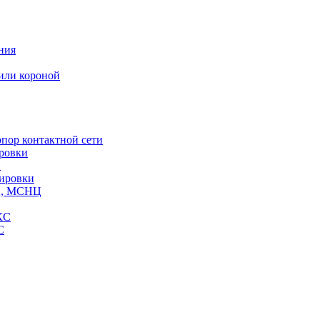
ния
или короной
пор контактной сети
ровки
и
кировки
СЦ, МСНЦ
КС
С