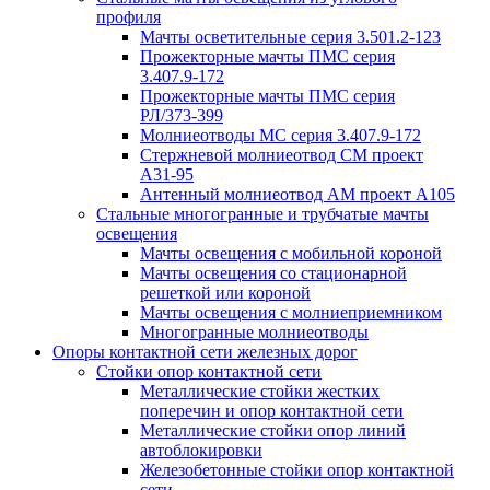
профиля
Мачты осветительные серия 3.501.2-123
Прожекторные мачты ПМС серия
3.407.9-172
Прожекторные мачты ПМС серия
РЛ/373-399
Молниеотводы МС серия 3.407.9-172
Стержневой молниеотвод СМ проект
А31-95
Антенный молниеотвод АМ проект А105
Стальные многогранные и трубчатые мачты
освещения
Мачты освещения с мобильной короной
Мачты освещения со стационарной
решеткой или короной
Мачты освещения с молниеприемником
Многогранные молниеотводы
Опоры контактной сети железных дорог
Стойки опор контактной сети
Металлические стойки жестких
поперечин и опор контактной сети
Металлические стойки опор линий
автоблокировки
Железобетонные стойки опор контактной
сети