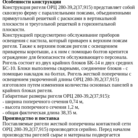
Особенности конструкции
Конструкция ригеля ОРЦ 280-39,2(37,915) представляет собой
сквозную ферму с параллельными поясами, объединенными
прямоугольной решеткой с раскосами в вертикальной
плоскости и треугольной решеткой в горизонтальной
плоскости.
Конструкцией предусмотрено обслуживание приборов
освещения с настила, который приварен к верхним поясам
ригеля. Также к верхним поясам ригеля с освещением
приварены коротыши, а к ним с помощью болтов крепится
ограждение для безопасности обслуживающего персонала.
Ригель состоит из двух крайних блоков БК-14 и двух средних
БС-10. Блоки выполнены сварными, соединение блоков - с
помощью накладок на болтах. Ригель жесткой поперечины с
освещением укороченной длины ОРЦ 280-39,2(37,915)
изготовлен путем изменения количества основных панелей в
крайних блоках ригеля.
Габаритные размеры ригеля ОРЦ 280-39,2(37,915):
- ширина поперечного сечения 0,74 м,
- высота поперечного сечения 1,2 м,
- общая фактическая длина 38,35 м.
Производство и поставка
Поставляемые ригели жесткой поперечины контактной сети
ОРЦ 280-39,2(37,915) производятся серийно. Перед началом
производства ригелей сырье и материалы подвергается