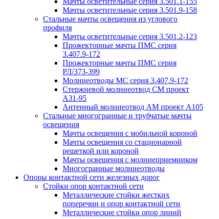
Мачты осветительные серия 3.501.1-155
Мачты осветительные серия 3.501.9-158
Стальные мачты освещения из углового
профиля
Мачты осветительные серия 3.501.2-123
Прожекторные мачты ПМС серия
3.407.9-172
Прожекторные мачты ПМС серия
РЛ/373-399
Молниеотводы МС серия 3.407.9-172
Стержневой молниеотвод СМ проект
А31-95
Антенный молниеотвод АМ проект А105
Стальные многогранные и трубчатые мачты
освещения
Мачты освещения с мобильной короной
Мачты освещения со стационарной
решеткой или короной
Мачты освещения с молниеприемником
Многогранные молниеотводы
Опоры контактной сети железных дорог
Стойки опор контактной сети
Металлические стойки жестких
поперечин и опор контактной сети
Металлические стойки опор линий