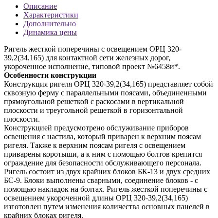
Описание
Характеристики
Дополнительно
Динамика цены
Ригель жесткой поперечины с освещением ОРЦ 320-
39,2(34,165) для контактной сети железных дорог,
укороченное исполнение, типовой проект №6458и*.
Особенности конструкции
Конструкция ригеля ОРЦ 320-39,2(34,165) представляет собой
сквозную ферму с параллельными поясами, объединенными
прямоугольной решеткой с раскосами в вертикальной
плоскости и треугольной решеткой в горизонтальной
плоскости.
Конструкцией предусмотрено обслуживание приборов
освещения с настила, который приварен к верхним поясам
ригеля. Также к верхним поясам ригеля с освещением
приварены коротыши, а к ним с помощью болтов крепится
ограждение для безопасности обслуживающего персонала.
Ригель состоит из двух крайних блоков БК-13 и двух средних
БС-9. Блоки выполнены сварными, соединение блоков - с
помощью накладок на болтах. Ригель жесткой поперечины с
освещением укороченной длины ОРЦ 320-39,2(34,165)
изготовлен путем изменения количества основных панелей в
крайних блоках ригеля.