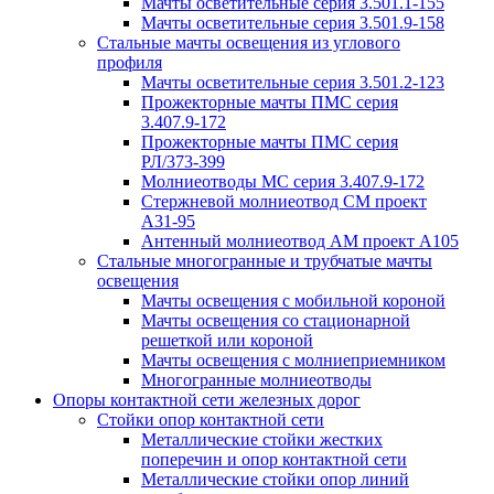
Мачты осветительные серия 3.501.1-155
Мачты осветительные серия 3.501.9-158
Стальные мачты освещения из углового
профиля
Мачты осветительные серия 3.501.2-123
Прожекторные мачты ПМС серия
3.407.9-172
Прожекторные мачты ПМС серия
РЛ/373-399
Молниеотводы МС серия 3.407.9-172
Стержневой молниеотвод СМ проект
А31-95
Антенный молниеотвод АМ проект А105
Стальные многогранные и трубчатые мачты
освещения
Мачты освещения с мобильной короной
Мачты освещения со стационарной
решеткой или короной
Мачты освещения с молниеприемником
Многогранные молниеотводы
Опоры контактной сети железных дорог
Стойки опор контактной сети
Металлические стойки жестких
поперечин и опор контактной сети
Металлические стойки опор линий