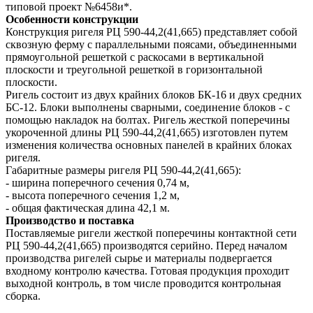
типовой проект №6458и*.
Особенности конструкции
Конструкция ригеля РЦ 590-44,2(41,665) представляет собой
сквозную ферму с параллельными поясами, объединенными
прямоугольной решеткой с раскосами в вертикальной
плоскости и треугольной решеткой в горизонтальной
плоскости.
Ригель состоит из двух крайних блоков БК-16 и двух средних
БС-12. Блоки выполнены сварными, соединение блоков - с
помощью накладок на болтах. Ригель жесткой поперечины
укороченной длины РЦ 590-44,2(41,665) изготовлен путем
изменения количества основных панелей в крайних блоках
ригеля.
Габаритные размеры ригеля РЦ 590-44,2(41,665):
- ширина поперечного сечения 0,74 м,
- высота поперечного сечения 1,2 м,
- общая фактическая длина 42,1 м.
Производство и поставка
Поставляемые ригели жесткой поперечины контактной сети
РЦ 590-44,2(41,665) производятся серийно. Перед началом
производства ригелей сырье и материалы подвергается
входному контролю качества. Готовая продукция проходит
выходной контроль, в том числе проводится контрольная
сборка.