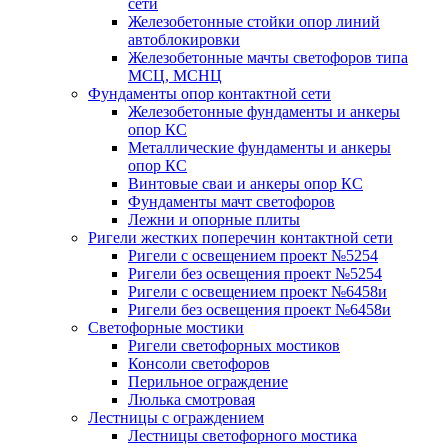
сети
Железобетонные стойки опор линий
автоблокировки
Железобетонные мачты светофоров типа
МСЦ, МСНЦ
Фундаменты опор контактной сети
Железобетонные фундаменты и анкеры
опор КС
Металлические фундаменты и анкеры
опор КС
Винтовые сваи и анкеры опор КС
Фундаменты мачт светофоров
Лежни и опорные плиты
Ригели жестких поперечин контактной сети
Ригели с освещением проект №5254
Ригели без освещения проект №5254
Ригели с освещением проект №6458и
Ригели без освещения проект №6458и
Светофорные мостики
Ригели светофорных мостиков
Консоли светофоров
Перильное ограждение
Люлька смотровая
Лестницы с ограждением
Лестницы светофорного мостика