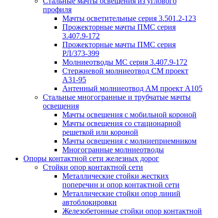
Стальные мачты освещения из углового
профиля
Мачты осветительные серия 3.501.2-123
Прожекторные мачты ПМС серия
3.407.9-172
Прожекторные мачты ПМС серия
РЛ/373-399
Молниеотводы МС серия 3.407.9-172
Стержневой молниеотвод СМ проект
А31-95
Антенный молниеотвод АМ проект А105
Стальные многогранные и трубчатые мачты
освещения
Мачты освещения с мобильной короной
Мачты освещения со стационарной
решеткой или короной
Мачты освещения с молниеприемником
Многогранные молниеотводы
Опоры контактной сети железных дорог
Стойки опор контактной сети
Металлические стойки жестких
поперечин и опор контактной сети
Металлические стойки опор линий
автоблокировки
Железобетонные стойки опор контактной