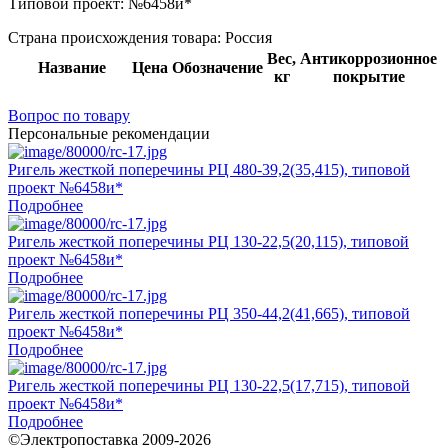
Типовой проект:
№6458и*
Страна происхождения товара: Россия
Вес,
Антикоррозионное
Название
Цена
Обозначение
кг
покрытие
Вопрос по товару
Персональные рекомендации
Ригель жесткой поперечины РЦ 480-39,2(35,415), типовой
проект №6458и*
Подробнее
Ригель жесткой поперечины РЦ 130-22,5(20,115), типовой
проект №6458и*
Подробнее
Ригель жесткой поперечины РЦ 350-44,2(41,665), типовой
проект №6458и*
Подробнее
Ригель жесткой поперечины РЦ 130-22,5(17,715), типовой
проект №6458и*
Подробнее
©Электропоставка 2009-2026