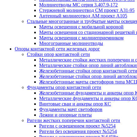
Молниеотводы МС серия 3.407.9-172
Стержневой молниеотвод СМ проект А31-95
Антенный молниеотвод АМ проект А105
Стальные многогранные и трубчатые мачты освеще
Мачты освещения с мобильной короной
Мачты освещения со стационарной решеткой 
Мачты освещения с молниеприемником
Многогранные молниеотводы
Опоры контактной сети железных дорог
Стойки опор контактной сети
Металлические стойки жестких поперечин и о
Металлические стойки опор линий автоблоки
Железобетонные стойки опор контактной сет
Железобетонные стойки опор линий автобло
Железобетонные мачты светофоров типа М
Фундаменты опор контактной сети
Железобетонные фундаменты и анкеры опор 
Металлические фундаменты и анкеры опор К
Винтовые сваи и анкеры опор КС
Фундаменты мачт светофоров
Лежни и опорные плиты
Ригели жестких поперечин контактной сети
Ригели с освещением проект №5254
Ригели без освещения проект №5254
Ригели с освещением проект №6458и