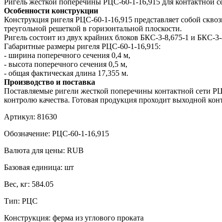
Ригель жесткой поперечины РЦС-60-1-16,915 для контактной с
Особенности конструкции
Конструкция ригеля РЦС-60-1-16,915 представляет собой скво
треугольной решеткой в горизонтальной плоскости.
Ригель состоит из двух крайних блоков БКС-3-8,675-1 и БКС-3-
Габаритные размеры ригеля РЦС-60-1-16,915:
- ширина поперечного сечения 0,4 м,
- высота поперечного сечения 0,5 м,
- общая фактическая длина 17,355 м.
Производство и поставка
Поставляемые ригели жесткой поперечины контактной сети РЦС
контролю качества. Готовая продукция проходит выходной конт
Артикул:
81630
Обозначение:
РЦС-60-1-16,915
Валюта для цены:
RUB
Базовая единица:
шт
Вес, кг:
584.05
Тип:
РЦС
Конструкция:
ферма из углового проката