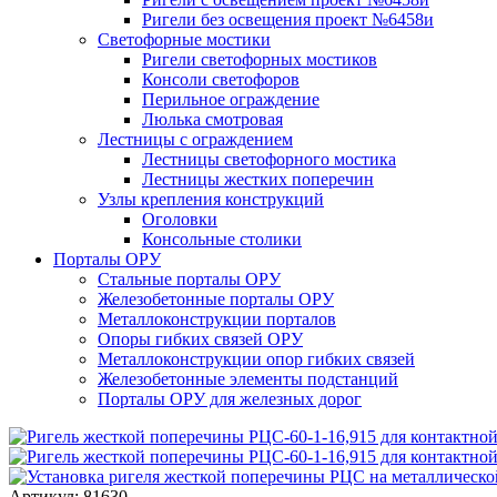
Ригели без освещения проект №6458и
Светофорные мостики
Ригели светофорных мостиков
Консоли светофоров
Перильное ограждение
Люлька смотровая
Лестницы с ограждением
Лестницы светофорного мостика
Лестницы жестких поперечин
Узлы крепления конструкций
Оголовки
Консольные столики
Порталы ОРУ
Стальные порталы ОРУ
Железобетонные порталы ОРУ
Металлоконструкции порталов
Опоры гибких связей ОРУ
Металлоконструкции опор гибких связей
Железобетонные элементы подстанций
Порталы ОРУ для железных дорог
Артикул: 81630