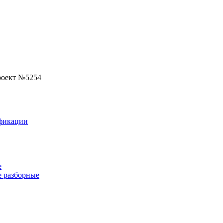
роект №5254
фикации
е
 разборные