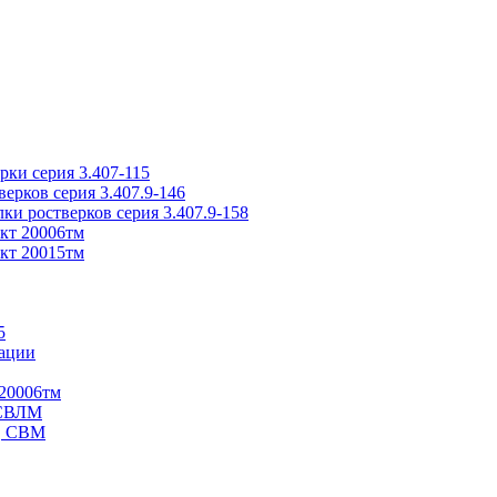
ки серия 3.407-115
рков серия 3.407.9-146
ки ростверков серия 3.407.9-158
кт 20006тм
кт 20015тм
5
ации
20006тм
 СВЛМ
В, СВМ