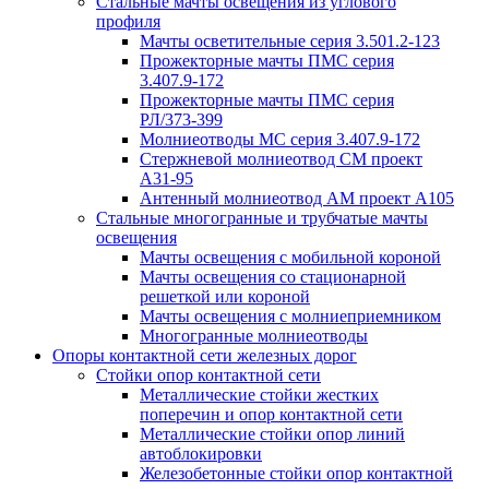
Стальные мачты освещения из углового
профиля
Мачты осветительные серия 3.501.2-123
Прожекторные мачты ПМС серия
3.407.9-172
Прожекторные мачты ПМС серия
РЛ/373-399
Молниеотводы МС серия 3.407.9-172
Стержневой молниеотвод СМ проект
А31-95
Антенный молниеотвод АМ проект А105
Стальные многогранные и трубчатые мачты
освещения
Мачты освещения с мобильной короной
Мачты освещения со стационарной
решеткой или короной
Мачты освещения с молниеприемником
Многогранные молниеотводы
Опоры контактной сети железных дорог
Стойки опор контактной сети
Металлические стойки жестких
поперечин и опор контактной сети
Металлические стойки опор линий
автоблокировки
Железобетонные стойки опор контактной