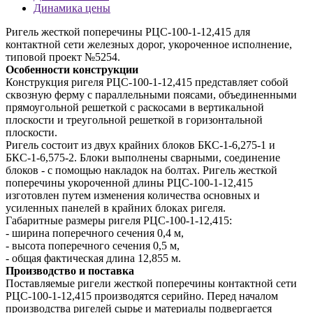
Динамика цены
Ригель жесткой поперечины РЦС-100-1-12,415 для
контактной сети железных дорог, укороченное исполнение,
типовой проект №5254.
Особенности конструкции
Конструкция ригеля РЦС-100-1-12,415 представляет собой
сквозную ферму с параллельными поясами, объединенными
прямоугольной решеткой с раскосами в вертикальной
плоскости и треугольной решеткой в горизонтальной
плоскости.
Ригель состоит из двух крайних блоков БКС-1-6,275-1 и
БКС-1-6,575-2. Блоки выполнены сварными, соединение
блоков - с помощью накладок на болтах. Ригель жесткой
поперечины укороченной длины РЦС-100-1-12,415
изготовлен путем изменения количества основных и
усиленных панелей в крайних блоках ригеля.
Габаритные размеры ригеля РЦС-100-1-12,415:
- ширина поперечного сечения 0,4 м,
- высота поперечного сечения 0,5 м,
- общая фактическая длина 12,855 м.
Производство и поставка
Поставляемые ригели жесткой поперечины контактной сети
РЦС-100-1-12,415 производятся серийно. Перед началом
производства ригелей сырье и материалы подвергается