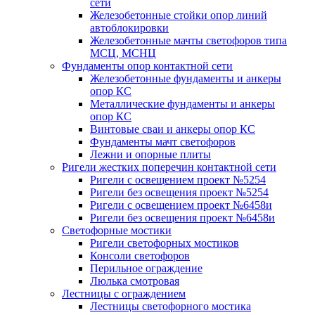
сети
Железобетонные стойки опор линий
автоблокировки
Железобетонные мачты светофоров типа
МСЦ, МСНЦ
Фундаменты опор контактной сети
Железобетонные фундаменты и анкеры
опор КС
Металлические фундаменты и анкеры
опор КС
Винтовые сваи и анкеры опор КС
Фундаменты мачт светофоров
Лежни и опорные плиты
Ригели жестких поперечин контактной сети
Ригели с освещением проект №5254
Ригели без освещения проект №5254
Ригели с освещением проект №6458и
Ригели без освещения проект №6458и
Светофорные мостики
Ригели светофорных мостиков
Консоли светофоров
Перильное ограждение
Люлька смотровая
Лестницы с ограждением
Лестницы светофорного мостика