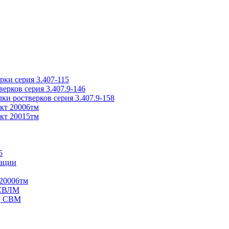
ки серия 3.407-115
рков серия 3.407.9-146
ки ростверков серия 3.407.9-158
кт 20006тм
кт 20015тм
5
ации
20006тм
 СВЛМ
В, СВМ