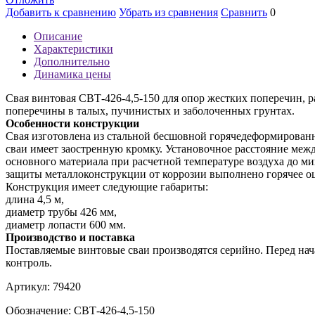
Добавить к сравнению
Убрать из сравнения
Сравнить
0
Описание
Характеристики
Дополнительно
Динамика цены
Свая винтовая СВТ-426-4,5-150 для опор жестких поперечин, р
поперечины в талых, пучинистых и заболоченных грунтах.
Особенности конструкции
Свая изготовлена из стальной бесшовной горячедеформированн
сваи имеет заостренную кромку. Установочное расстояние межд
основного материала при расчетной температуре воздуха до ми
защиты металлоконструкции от коррозии выполнено горячее оци
Конструкция имеет следующие габариты:
длина 4,5 м,
диаметр трубы 426 мм,
диаметр лопасти 600 мм.
Производство и поставка
Поставляемые винтовые сваи производятся серийно. Перед нач
контроль.
Артикул:
79420
Обозначение:
СВТ-426-4,5-150