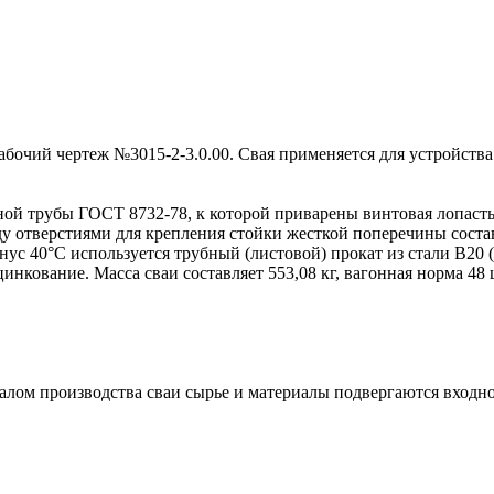
абочий чертеж №3015-2-3.0.00. Свая применяется для устройств
ой трубы ГОСТ 8732-78, к которой приварены винтовая лопасть
у отверстиями для крепления стойки жесткой поперечины состав
нус 40°С используется трубный (листовой) прокат из стали B20 
нкование. Масса сваи составляет 553,08 кг, вагонная норма 48 
алом производства сваи сырье и материалы подвергаются входн