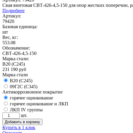
Свая винтовая СВТ-426-4,5-150 для опор жестких поперечин, р
Подробнее
Артикул:
79420
Базовая единица:
шт
Вес, кг:
553.08
Обозначение:
СВТ-426-4,5-150
Марка стали:
B20 (С245)
231 190
руб
Марка стали
B20 (С245)
09Г2С (С345)
Антикоррозионное покрытие
горячее оцинкование
горячее оцинкование и ЛКП
ЛКП IV группы
шт.
Добавить в корзину
Купить в 1 клик
Отложить