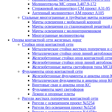
Молниеотводы МС серия 3.407.9-172
Стержневой молниеотвод СМ проект А31-95
Антенный молниеотвод АМ проект А105
Стальные многогранные и трубчатые мачты освеще
Мачты освещения с мобильной короной
Мачты освещения со стационарной решеткой 
Мачты освещения с молниеприемником
Многогранные молниеотводы
Опоры контактной сети железных дорог
Стойки опор контактной сети
Металлические стойки жестких поперечин и о
Металлические стойки опор линий автоблоки
Железобетонные стойки опор контактной сет
Железобетонные стойки опор линий автобло
Железобетонные мачты светофоров типа М
Фундаменты опор контактной сети
Железобетонные фундаменты и анкеры опор 
Металлические фундаменты и анкеры опор К
Винтовые сваи и анкеры опор КС
Фундаменты мачт светофоров
Лежни и опорные плиты
Ригели жестких поперечин контактной сети
Ригели с освещением проект №5254
Ригели без освещения проект №5254
Ригели с освещением проект №6458и