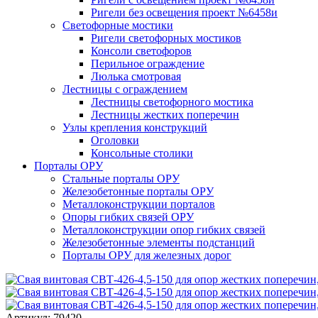
Ригели без освещения проект №6458и
Светофорные мостики
Ригели светофорных мостиков
Консоли светофоров
Перильное ограждение
Люлька смотровая
Лестницы с ограждением
Лестницы светофорного мостика
Лестницы жестких поперечин
Узлы крепления конструкций
Оголовки
Консольные столики
Порталы ОРУ
Стальные порталы ОРУ
Железобетонные порталы ОРУ
Металлоконструкции порталов
Опоры гибких связей ОРУ
Металлоконструкции опор гибких связей
Железобетонные элементы подстанций
Порталы ОРУ для железных дорог
Артикул: 79420