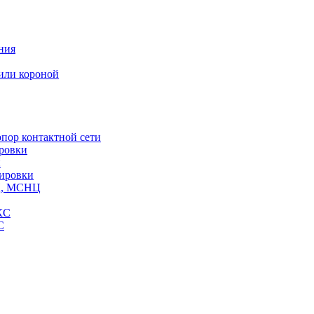
ния
или короной
пор контактной сети
ровки
и
кировки
СЦ, МСНЦ
КС
С