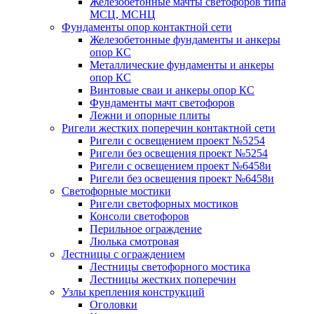
Железобетонные мачты светофоров типа
МСЦ, МСНЦ
Фундаменты опор контактной сети
Железобетонные фундаменты и анкеры
опор КС
Металлические фундаменты и анкеры
опор КС
Винтовые сваи и анкеры опор КС
Фундаменты мачт светофоров
Лежни и опорные плиты
Ригели жестких поперечин контактной сети
Ригели с освещением проект №5254
Ригели без освещения проект №5254
Ригели с освещением проект №6458и
Ригели без освещения проект №6458и
Светофорные мостики
Ригели светофорных мостиков
Консоли светофоров
Перильное ограждение
Люлька смотровая
Лестницы с ограждением
Лестницы светофорного мостика
Лестницы жестких поперечин
Узлы крепления конструкций
Оголовки