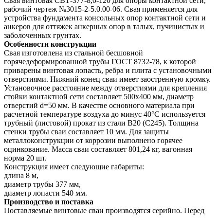
Свая винтовая СВТ-377-8,0-120 для опоры контактной сети,
рабочий чертеж №3015-2-5.0.00-06. Свая применяется для
устройства фундамента консольных опор контактной сети и
анкеров для оттяжек анкерных опор в талых, пучинистых и
заболоченных грунтах.
Особенности конструкции
Свая изготовлена из стальной бесшовной
горячедеформированной трубы ГОСТ 8732-78, к которой
приварены винтовая лопасть, ребра и плита с установочными
отверстиями. Нижний конец сваи имеет заостренную кромку.
Установочное расстояние между отверстиями для крепления
стойки контактной сети составляет 500х400 мм, диаметр
отверстий d=50 мм. В качестве основного материала при
расчетной температуре воздуха до минус 40°С используется
трубный (листовой) прокат из стали B20 (С245). Толщина
стенки трубы сваи составляет 10 мм. Для защиты
металлоконструкции от коррозии выполнено горячее
оцинкование. Масса сваи составляет 801,24 кг, вагонная
норма 20 шт.
Конструкция имеет следующие габариты:
длина 8 м,
диаметр трубы 377 мм,
диаметр лопасти 540 мм.
Производство и поставка
Поставляемые винтовые сваи производятся серийно. Перед