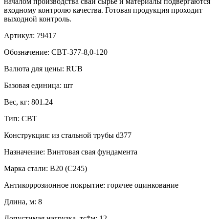
началом производства сваи сырье и материалы подвергаются
входному контролю качества. Готовая продукция проходит
выходной контроль.
Артикул:
79417
Обозначение:
СВТ-377-8,0-120
Валюта для цены:
RUB
Базовая единица:
шт
Вес, кг:
801.24
Тип:
СВТ
Конструкция:
из стальной трубы d377
Назначение:
Винтовая свая фундамента
Марка стали:
B20 (С245)
Антикоррозионное покрытие:
горячее оцинкование
Длина, м:
8
Допустимая нагрузка, тс*м:
12