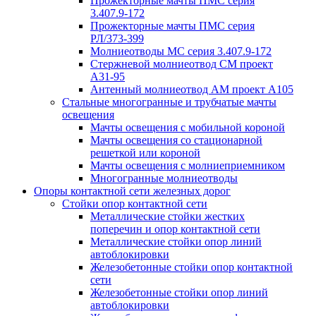
Прожекторные мачты ПМС серия
3.407.9-172
Прожекторные мачты ПМС серия
РЛ/373-399
Молниеотводы МС серия 3.407.9-172
Стержневой молниеотвод СМ проект
А31-95
Антенный молниеотвод АМ проект А105
Стальные многогранные и трубчатые мачты
освещения
Мачты освещения с мобильной короной
Мачты освещения со стационарной
решеткой или короной
Мачты освещения с молниеприемником
Многогранные молниеотводы
Опоры контактной сети железных дорог
Стойки опор контактной сети
Металлические стойки жестких
поперечин и опор контактной сети
Металлические стойки опор линий
автоблокировки
Железобетонные стойки опор контактной
сети
Железобетонные стойки опор линий
автоблокировки