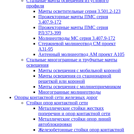
Стальные мачты освещения из углового
профиля
Мачты осветительные серия 3.501.2-123
Прожекторные мачты ПМС серия
3.407.9-172
Прожекторные мачты ПМС серия
РЛ/373-399
Молниеотводы МС серия 3.407.9-172
Стержневой молниеотвод СМ проект
А31-95
Антенный молниеотвод АМ проект А105
Стальные многогранные и трубчатые мачты
освещения
Мачты освещения с мобильной короной
Мачты освещения со стационарной
решеткой или короной
Мачты освещения с молниеприемником
Многогранные молниеотводы
Опоры контактной сети железных дорог
Стойки опор контактной сети
Металлические стойки жестких
поперечин и опор контактной сети
Металлические стойки опор линий
автоблокировки
Железобетонные стойки опор контактной