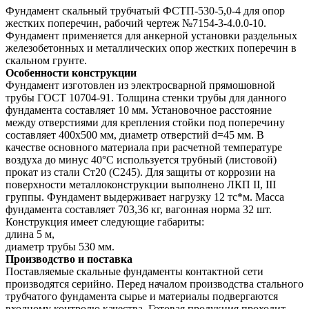
Фундамент скальный трубчатый ФСТП-530-5,0-4 для опор
жестких поперечин, рабочий чертеж №7154-3-4.0.0-10.
Фундамент применяется для анкерной установки раздельных
железобетонных и металлических опор жестких поперечин в
скальном грунте.
Особенности конструкции
Фундамент изготовлен из электросварной прямошовной
трубы ГОСТ 10704-91. Толщина стенки трубы для данного
фундамента составляет 10 мм. Установочное расстояние
между отверстиями для крепления стойки под поперечину
составляет 400х500 мм, диаметр отверстий d=45 мм. В
качестве основного материала при расчетной температуре
воздуха до минус 40°С используется трубный (листовой)
прокат из стали Ст20 (С245). Для защиты от коррозии на
поверхности металлоконструкции выполнено ЛКП II, III
группы. Фундамент выдерживает нагрузку 12 тс*м. Масса
фундамента составляет 703,36 кг, вагонная норма 32 шт.
Конструкция имеет следующие габариты:
длина 5 м,
диаметр трубы 530 мм.
Производство и поставка
Поставляемые скальные фундаменты контактной сети
производятся серийно. Перед началом производства стального
трубчатого фундамента сырье и материалы подвергаются
входному контролю качества. Готовая продукция проходит