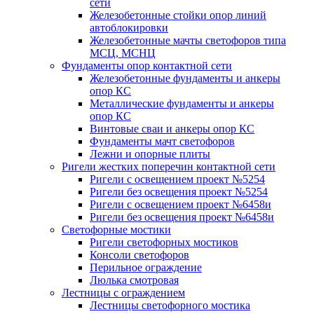
сети
Железобетонные стойки опор линий
автоблокировки
Железобетонные мачты светофоров типа
МСЦ, МСНЦ
Фундаменты опор контактной сети
Железобетонные фундаменты и анкеры
опор КС
Металлические фундаменты и анкеры
опор КС
Винтовые сваи и анкеры опор КС
Фундаменты мачт светофоров
Лежни и опорные плиты
Ригели жестких поперечин контактной сети
Ригели с освещением проект №5254
Ригели без освещения проект №5254
Ригели с освещением проект №6458и
Ригели без освещения проект №6458и
Светофорные мостики
Ригели светофорных мостиков
Консоли светофоров
Перильное ограждение
Люлька смотровая
Лестницы с ограждением
Лестницы светофорного мостика