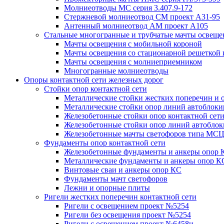
Молниеотводы МС серия 3.407.9-172
Стержневой молниеотвод СМ проект А31-95
Антенный молниеотвод АМ проект А105
Стальные многогранные и трубчатые мачты освеще
Мачты освещения с мобильной короной
Мачты освещения со стационарной решеткой 
Мачты освещения с молниеприемником
Многогранные молниеотводы
Опоры контактной сети железных дорог
Стойки опор контактной сети
Металлические стойки жестких поперечин и о
Металлические стойки опор линий автоблоки
Железобетонные стойки опор контактной сет
Железобетонные стойки опор линий автобло
Железобетонные мачты светофоров типа М
Фундаменты опор контактной сети
Железобетонные фундаменты и анкеры опор 
Металлические фундаменты и анкеры опор К
Винтовые сваи и анкеры опор КС
Фундаменты мачт светофоров
Лежни и опорные плиты
Ригели жестких поперечин контактной сети
Ригели с освещением проект №5254
Ригели без освещения проект №5254
Ригели с освещением проект №6458и