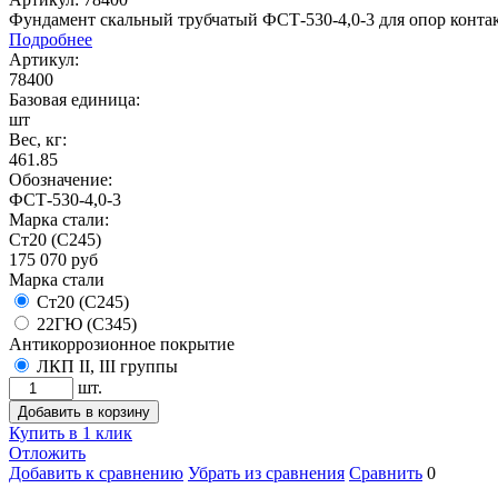
Фундамент скальный трубчатый ФСТ-530-4,0-3 для опор контак
Подробнее
Артикул:
78400
Базовая единица:
шт
Вес, кг:
461.85
Обозначение:
ФСТ-530-4,0-3
Марка стали:
Ст20 (С245)
175 070
руб
Марка стали
Ст20 (С245)
22ГЮ (С345)
Антикоррозионное покрытие
ЛКП II, III группы
шт.
Добавить в корзину
Купить в 1 клик
Отложить
Добавить к сравнению
Убрать из сравнения
Сравнить
0