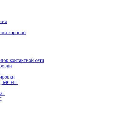
ния
или короной
пор контактной сети
ровки
и
кировки
СЦ, МСНЦ
КС
С