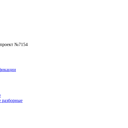
 проект №7154
фикации
е
 разборные