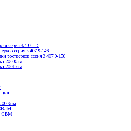
ки серия 3.407-115
рков серия 3.407.9-146
ки ростверков серия 3.407.9-158
кт 20006тм
кт 20015тм
5
ации
20006тм
 СВЛМ
В, СВМ