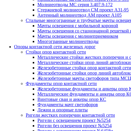
Молниеотводы МС серия 3.407.9-172
Стержневой молниеотвод СМ проект А31-95
Антенный молниеотвод АМ проект А105
Стальные многогранные и трубчатые мачты освеще
Мачты освещения с мобильной короной
Мачты освещения со стационарной решеткой 
Мачты освещения с молниеприемником
Многогранные молниеотводы
Опоры контактной сети железных дорог
Стойки опор контактной сети
Металлические стойки жестких поперечин и о
Металлические стойки опор линий автоблоки
Железобетонные стойки опор контактной сет
Железобетонные стойки опор линий автобло
Железобетонные мачты светофоров типа М
Фундаменты опор контактной сети
Железобетонные фундаменты и анкеры опор 
Металлические фундаменты и анкеры опор К
Винтовые сваи и анкеры опор КС
Фундаменты мачт светофоров
Лежни и опорные плиты
Ригели жестких поперечин контактной сети
Ригели с освещением проект №5254
Ригели без освещения проект №5254
Ригели с освещением проект №6458и