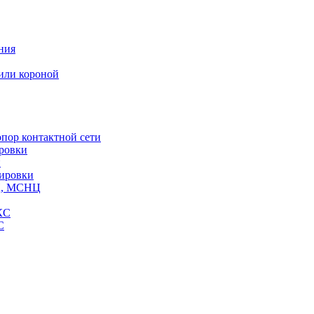
ния
или короной
пор контактной сети
ровки
и
кировки
СЦ, МСНЦ
КС
С