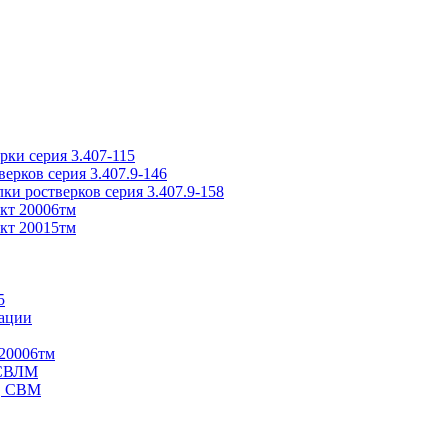
ки серия 3.407-115
рков серия 3.407.9-146
ки ростверков серия 3.407.9-158
кт 20006тм
кт 20015тм
5
ации
20006тм
 СВЛМ
В, СВМ