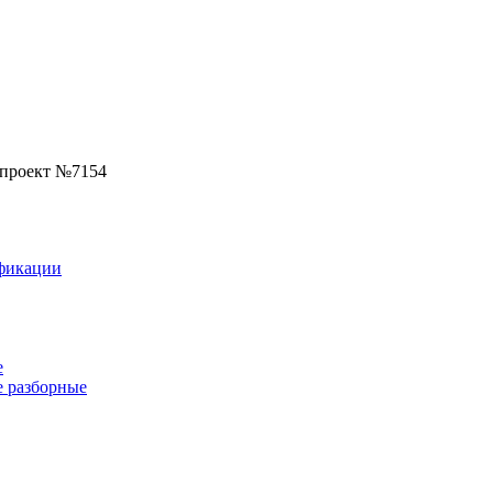
 проект №7154
фикации
е
 разборные