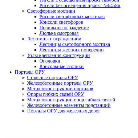
Ригели без освещения проект №6458и
Светофорные мостики
Ригели светофорных мостиков
Консоли светофоров
Перильное ограждение
Люлька смотровая
Лестницы с ограждением
Лестницы светофорного мостика
Лестницы жестких поперечин
Узлы крепления конструкций
Оголовки
Консольные столики
Порталы ОРУ
Стальные порталы ОРУ
Железобетонные порталы ОРУ
Металлоконструкции порталов
Опоры гибких связей ОРУ
Металлоконструкции опор гибких связей
Железобетонные элементы подстанций
Порталы ОРУ для железных дорог