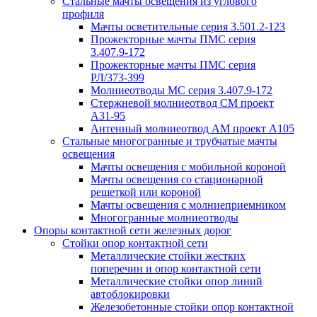
Стальные мачты освещения из углового
профиля
Мачты осветительные серия 3.501.2-123
Прожекторные мачты ПМС серия
3.407.9-172
Прожекторные мачты ПМС серия
РЛ/373-399
Молниеотводы МС серия 3.407.9-172
Стержневой молниеотвод СМ проект
А31-95
Антенный молниеотвод АМ проект А105
Стальные многогранные и трубчатые мачты
освещения
Мачты освещения с мобильной короной
Мачты освещения со стационарной
решеткой или короной
Мачты освещения с молниеприемником
Многогранные молниеотводы
Опоры контактной сети железных дорог
Стойки опор контактной сети
Металлические стойки жестких
поперечин и опор контактной сети
Металлические стойки опор линий
автоблокировки
Железобетонные стойки опор контактной