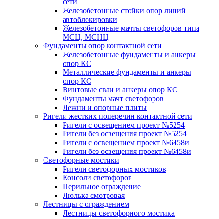
сети
Железобетонные стойки опор линий
автоблокировки
Железобетонные мачты светофоров типа
МСЦ, МСНЦ
Фундаменты опор контактной сети
Железобетонные фундаменты и анкеры
опор КС
Металлические фундаменты и анкеры
опор КС
Винтовые сваи и анкеры опор КС
Фундаменты мачт светофоров
Лежни и опорные плиты
Ригели жестких поперечин контактной сети
Ригели с освещением проект №5254
Ригели без освещения проект №5254
Ригели с освещением проект №6458и
Ригели без освещения проект №6458и
Светофорные мостики
Ригели светофорных мостиков
Консоли светофоров
Перильное ограждение
Люлька смотровая
Лестницы с ограждением
Лестницы светофорного мостика