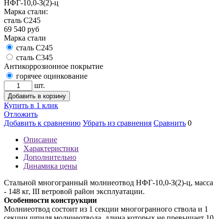
НФГ-10,0-З(2)-ц
Марка стали:
сталь С245
69 540
руб
Марка стали
сталь С245
сталь С345
Антикоррозионное покрытие
горячее оцинкование
шт.
Добавить в корзину
Купить в 1 клик
Отложить
Добавить к сравнению
Убрать из сравнения
Сравнить
0
Описание
Характеристики
Дополнительно
Динамика цены
Стальной многогранный молниеотвод НФГ-10,0-З(2)-ц, масса
- 148 кг, III ветровой район эксплуатации.
Особенности конструкции
Молниеотвод состоит из 1 секции многогранного ствола и 1
секции шпиля молниеотвода, длина которых не превышает 10