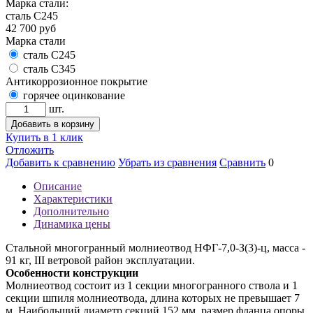
Марка стали:
сталь С245
42 700
руб
Марка стали
сталь С245
сталь С345
Антикоррозионное покрытие
горячее оцинкование
шт.
Добавить в корзину
Купить в 1 клик
Отложить
Добавить к сравнению
Убрать из сравнения
Сравнить
0
Описание
Характеристики
Дополнительно
Динамика цены
Стальной многогранный молниеотвод НФГ-7,0-З(3)-ц, масса -
91 кг, III ветровой район эксплуатации.
Особенности конструкции
Молниеотвод состоит из 1 секции многогранного ствола и 1
секции шпиля молниеотвода, длина которых не превышает 7
м. Наибольший диаметр секций 152 мм, размер фланца опоры