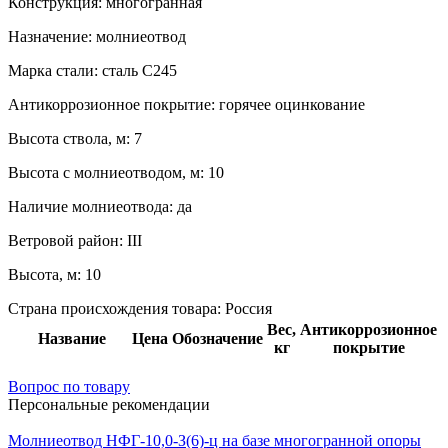
Конструкция:
многогранная
Назначение:
молниеотвод
Марка стали:
сталь С245
Антикоррозионное покрытие:
горячее оцинкование
Высота ствола, м:
7
Высота с молниеотводом, м:
10
Наличие молниеотвода:
да
Ветровой район:
III
Высота, м:
10
Страна происхождения товара: Россия
Вес,
Антикоррозионное
Название
Цена
Обозначение
кг
покрытие
Вопрос по товару
Персональные рекомендации
Молниеотвод НФГ-10,0-З(6)-ц на базе многогранной опоры