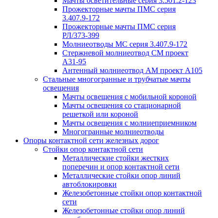
Мачты осветительные серия 3.501.2-123
Прожекторные мачты ПМС серия
3.407.9-172
Прожекторные мачты ПМС серия
РЛ/373-399
Молниеотводы МС серия 3.407.9-172
Стержневой молниеотвод СМ проект
А31-95
Антенный молниеотвод АМ проект А105
Стальные многогранные и трубчатые мачты
освещения
Мачты освещения с мобильной короной
Мачты освещения со стационарной
решеткой или короной
Мачты освещения с молниеприемником
Многогранные молниеотводы
Опоры контактной сети железных дорог
Стойки опор контактной сети
Металлические стойки жестких
поперечин и опор контактной сети
Металлические стойки опор линий
автоблокировки
Железобетонные стойки опор контактной
сети
Железобетонные стойки опор линий