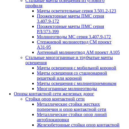
Стальные мачты освещения из углового
профиля
Мачты осветительные серия 3.501.2-123
Прожекторные мачты ПМС серия
3.407.9-172
Прожекторные мачты ПМС серия
РЛ/373-399
Молниеотводы МС серия 3.407.9-172
Стержневой молниеотвод СМ проект
А31-95
Антенный молниеотвод АМ проект А105
Стальные многогранные и трубчатые мачты
освещения
Мачты освещения с мобильной короной
Мачты освещения со стационарной
решеткой или короной
Мачты освещения с молниеприемником
Многогранные молниеотводы
Опоры контактной сети железных дорог
Стойки опор контактной сети
Металлические стойки жестких
поперечин и опор контактной сети
Металлические стойки опор линий
автоблокировки
Железобетонные стойки опор контактной