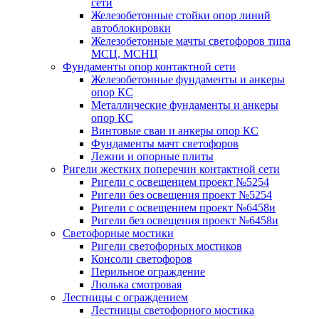
сети
Железобетонные стойки опор линий
автоблокировки
Железобетонные мачты светофоров типа
МСЦ, МСНЦ
Фундаменты опор контактной сети
Железобетонные фундаменты и анкеры
опор КС
Металлические фундаменты и анкеры
опор КС
Винтовые сваи и анкеры опор КС
Фундаменты мачт светофоров
Лежни и опорные плиты
Ригели жестких поперечин контактной сети
Ригели с освещением проект №5254
Ригели без освещения проект №5254
Ригели с освещением проект №6458и
Ригели без освещения проект №6458и
Светофорные мостики
Ригели светофорных мостиков
Консоли светофоров
Перильное ограждение
Люлька смотровая
Лестницы с ограждением
Лестницы светофорного мостика