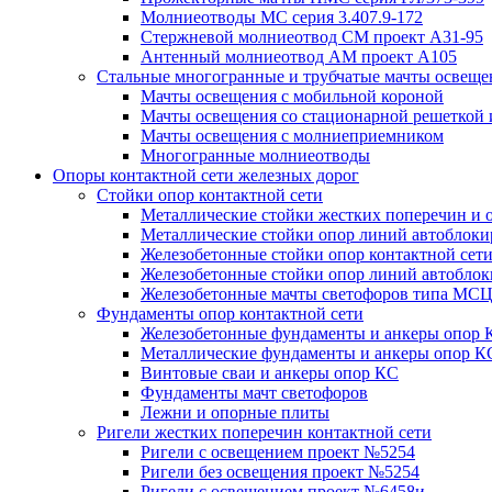
Молниеотводы МС серия 3.407.9-172
Стержневой молниеотвод СМ проект А31-95
Антенный молниеотвод АМ проект А105
Стальные многогранные и трубчатые мачты освеще
Мачты освещения с мобильной короной
Мачты освещения со стационарной решеткой 
Мачты освещения с молниеприемником
Многогранные молниеотводы
Опоры контактной сети железных дорог
Стойки опор контактной сети
Металлические стойки жестких поперечин и о
Металлические стойки опор линий автоблоки
Железобетонные стойки опор контактной сет
Железобетонные стойки опор линий автобло
Железобетонные мачты светофоров типа М
Фундаменты опор контактной сети
Железобетонные фундаменты и анкеры опор 
Металлические фундаменты и анкеры опор К
Винтовые сваи и анкеры опор КС
Фундаменты мачт светофоров
Лежни и опорные плиты
Ригели жестких поперечин контактной сети
Ригели с освещением проект №5254
Ригели без освещения проект №5254
Ригели с освещением проект №6458и