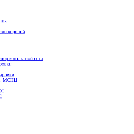
ния
или короной
пор контактной сети
ровки
и
кировки
СЦ, МСНЦ
КС
С