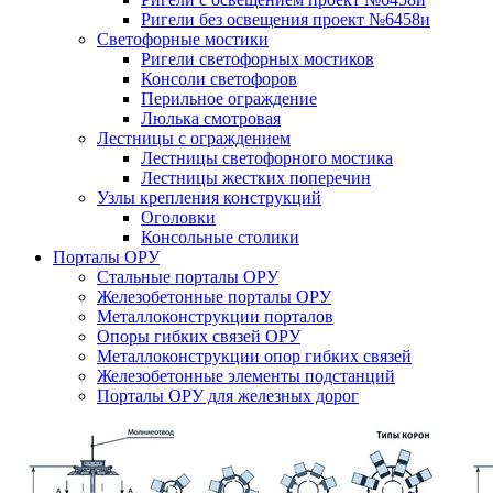
Ригели без освещения проект №6458и
Светофорные мостики
Ригели светофорных мостиков
Консоли светофоров
Перильное ограждение
Люлька смотровая
Лестницы с ограждением
Лестницы светофорного мостика
Лестницы жестких поперечин
Узлы крепления конструкций
Оголовки
Консольные столики
Порталы ОРУ
Стальные порталы ОРУ
Железобетонные порталы ОРУ
Металлоконструкции порталов
Опоры гибких связей ОРУ
Металлоконструкции опор гибких связей
Железобетонные элементы подстанций
Порталы ОРУ для железных дорог