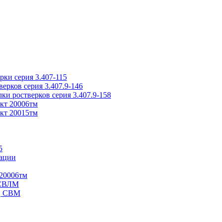
ки серия 3.407-115
рков серия 3.407.9-146
ки ростверков серия 3.407.9-158
кт 20006тм
кт 20015тм
5
ации
20006тм
 СВЛМ
В, СВМ