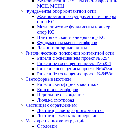
Железобетонные мачты светофоров типа
МСЦ, МСНЦ
Фундаменты опор контактной сети
Железобетонные фундаменты и анкеры
опор КС
Металлические фундаменты и анкеры
опор КС
Винтовые сваи и анкеры опор КС
Фундаменты мачт светофоров
Лежни и опорные плиты
Ригели жестких поперечин контактной сети
Ригели с освещением проект №5254
Ригели без освещения проект №5254
Ригели с освещением проект №6458и
Ригели без освещения проект №6458и
Светофорные мостики
Ригели светофорных мостиков
Консоли светофоров
Перильное ограждение
Люлька смотровая
Лестницы с ограждением
Лестницы светофорного мостика
Лестницы жестких поперечин
Узлы крепления конструкций
Оголовки