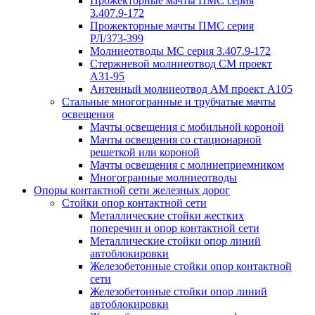
Прожекторные мачты ПМС серия
3.407.9-172
Прожекторные мачты ПМС серия
РЛ/373-399
Молниеотводы МС серия 3.407.9-172
Стержневой молниеотвод СМ проект
А31-95
Антенный молниеотвод АМ проект А105
Стальные многогранные и трубчатые мачты
освещения
Мачты освещения с мобильной короной
Мачты освещения со стационарной
решеткой или короной
Мачты освещения с молниеприемником
Многогранные молниеотводы
Опоры контактной сети железных дорог
Стойки опор контактной сети
Металлические стойки жестких
поперечин и опор контактной сети
Металлические стойки опор линий
автоблокировки
Железобетонные стойки опор контактной
сети
Железобетонные стойки опор линий
автоблокировки