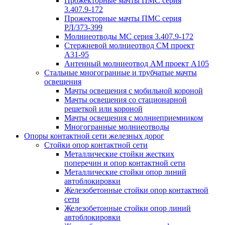
Прожекторные мачты ПМС серия
3.407.9-172
Прожекторные мачты ПМС серия
РЛ/373-399
Молниеотводы МС серия 3.407.9-172
Стержневой молниеотвод СМ проект
А31-95
Антенный молниеотвод АМ проект А105
Стальные многогранные и трубчатые мачты
освещения
Мачты освещения с мобильной короной
Мачты освещения со стационарной
решеткой или короной
Мачты освещения с молниеприемником
Многогранные молниеотводы
Опоры контактной сети железных дорог
Стойки опор контактной сети
Металлические стойки жестких
поперечин и опор контактной сети
Металлические стойки опор линий
автоблокировки
Железобетонные стойки опор контактной
сети
Железобетонные стойки опор линий
автоблокировки