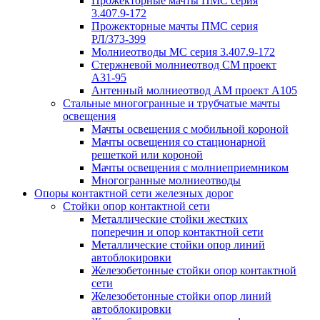
Прожекторные мачты ПМС серия
3.407.9-172
Прожекторные мачты ПМС серия
РЛ/373-399
Молниеотводы МС серия 3.407.9-172
Стержневой молниеотвод СМ проект
А31-95
Антенный молниеотвод АМ проект А105
Стальные многогранные и трубчатые мачты
освещения
Мачты освещения с мобильной короной
Мачты освещения со стационарной
решеткой или короной
Мачты освещения с молниеприемником
Многогранные молниеотводы
Опоры контактной сети железных дорог
Стойки опор контактной сети
Металлические стойки жестких
поперечин и опор контактной сети
Металлические стойки опор линий
автоблокировки
Железобетонные стойки опор контактной
сети
Железобетонные стойки опор линий
автоблокировки