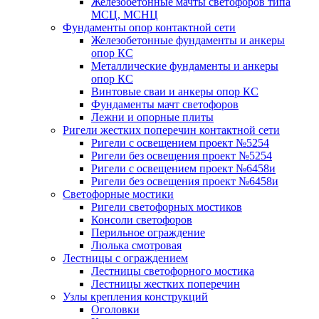
Железобетонные мачты светофоров типа
МСЦ, МСНЦ
Фундаменты опор контактной сети
Железобетонные фундаменты и анкеры
опор КС
Металлические фундаменты и анкеры
опор КС
Винтовые сваи и анкеры опор КС
Фундаменты мачт светофоров
Лежни и опорные плиты
Ригели жестких поперечин контактной сети
Ригели с освещением проект №5254
Ригели без освещения проект №5254
Ригели с освещением проект №6458и
Ригели без освещения проект №6458и
Светофорные мостики
Ригели светофорных мостиков
Консоли светофоров
Перильное ограждение
Люлька смотровая
Лестницы с ограждением
Лестницы светофорного мостика
Лестницы жестких поперечин
Узлы крепления конструкций
Оголовки