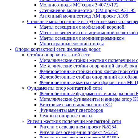
Молниеотводы МС серия 3.407.9-172
Стержневой молниеотвод СМ проект А31-95
Антенный молниеотвод АМ проект А105
Стальные многогранные и трубчатые мачты освеще
Мачты освещения с мобильной короной
Мачты освещения со стационарной решеткой 
Мачты освещения с молниеприемником
Многогранные молниеотводы
Опоры контактной сети железных дорог
Стойки опор контактной сети
Металлические стойки жестких поперечин и о
Металлические стойки опор линий автоблоки
Железобетонные стойки опор контактной сет
Железобетонные стойки опор линий автобло
Железобетонные мачты светофоров типа М
Фундаменты опор контактной сети
Железобетонные фундаменты и анкеры опор 
Металлические фундаменты и анкеры опор К
Винтовые сваи и анкеры опор КС
Фундаменты мачт светофоров
Лежни и опорные плиты
Ригели жестких поперечин контактной сети
Ригели с освещением проект №5254
Ригели без освещения проект №5254
Ригели с освещением проект №6458и