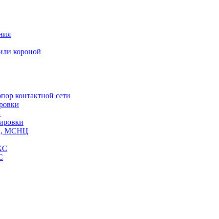
ния
или короной
пор контактной сети
ровки
и
кировки
СЦ, МСНЦ
КС
С