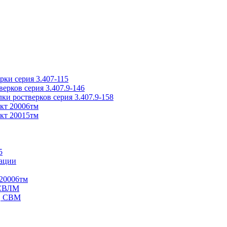
ки серия 3.407-115
рков серия 3.407.9-146
ки ростверков серия 3.407.9-158
кт 20006тм
кт 20015тм
5
ации
20006тм
 СВЛМ
В, СВМ