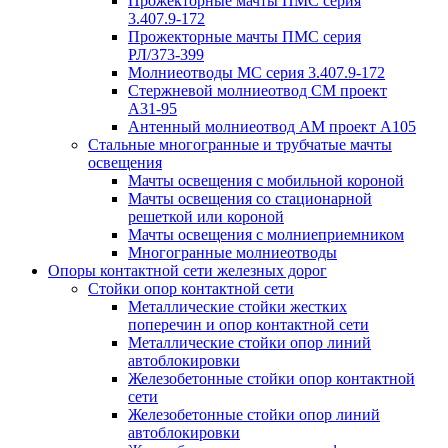
Прожекторные мачты ПМС серия
3.407.9-172
Прожекторные мачты ПМС серия
РЛ/373-399
Молниеотводы МС серия 3.407.9-172
Стержневой молниеотвод СМ проект
А31-95
Антенный молниеотвод АМ проект А105
Стальные многогранные и трубчатые мачты
освещения
Мачты освещения с мобильной короной
Мачты освещения со стационарной
решеткой или короной
Мачты освещения с молниеприемником
Многогранные молниеотводы
Опоры контактной сети железных дорог
Стойки опор контактной сети
Металлические стойки жестких
поперечин и опор контактной сети
Металлические стойки опор линий
автоблокировки
Железобетонные стойки опор контактной
сети
Железобетонные стойки опор линий
автоблокировки