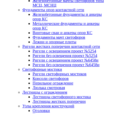
Железобетонные мачты светофоров типа
МСЦ, МСНЦ
Фундаменты опор контактной сети
Железобетонные фундаменты и анкеры
опор КС
Металлические фундаменты и анкеры
опор КС
Винтовые сваи и анкеры опор КС
Фундаменты мачт светофоров
Лежни и опорные плиты
Ригели жестких поперечин контактной сети
Ригели с освещением проект №5254
Ригели без освещения проект №5254
Ригели с освещением проект №6458и
Ригели без освещения проект №6458и
Светофорные мостики
Ригели светофорных мостиков
Консоли светофоров
Перильное ограждение
Люлька смотровая
Лестницы с ограждением
Лестницы светофорного мостика
Лестницы жестких поперечин
Узлы крепления конструкций
Оголовки