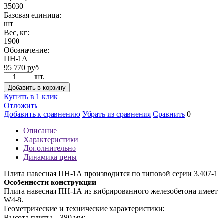
35030
Базовая единица:
шт
Вес, кг:
1900
Обозначение:
ПН-1А
95 770
руб
шт.
Добавить в корзину
Купить в 1 клик
Отложить
Добавить к сравнению
Убрать из сравнения
Сравнить
0
Описание
Характеристики
Дополнительно
Динамика цены
Плита навесная ПН-1А производится по типовой серии 3.407-1
Особенности конструкции
Плита навесная ПН-1А из вибрированного железобетона имеет р
W4-8.
Геометрические и технические характеристики:
Высота плиты – 380 мм;