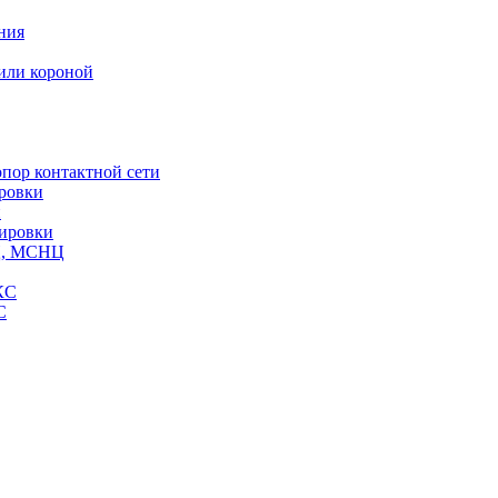
ния
или короной
пор контактной сети
ровки
и
кировки
СЦ, МСНЦ
КС
С