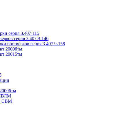
ки серия 3.407-115
рков серия 3.407.9-146
ки ростверков серия 3.407.9-158
кт 20006тм
кт 20015тм
5
ации
20006тм
 СВЛМ
В, СВМ