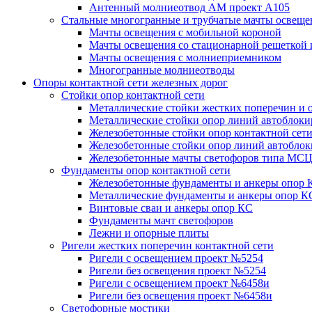
Антенный молниеотвод АМ проект А105
Стальные многогранные и трубчатые мачты освеще
Мачты освещения с мобильной короной
Мачты освещения со стационарной решеткой 
Мачты освещения с молниеприемником
Многогранные молниеотводы
Опоры контактной сети железных дорог
Стойки опор контактной сети
Металлические стойки жестких поперечин и о
Металлические стойки опор линий автоблоки
Железобетонные стойки опор контактной сет
Железобетонные стойки опор линий автобло
Железобетонные мачты светофоров типа М
Фундаменты опор контактной сети
Железобетонные фундаменты и анкеры опор 
Металлические фундаменты и анкеры опор К
Винтовые сваи и анкеры опор КС
Фундаменты мачт светофоров
Лежни и опорные плиты
Ригели жестких поперечин контактной сети
Ригели с освещением проект №5254
Ригели без освещения проект №5254
Ригели с освещением проект №6458и
Ригели без освещения проект №6458и
Светофорные мостики