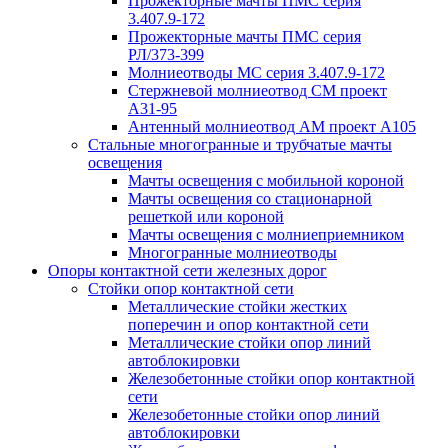
Прожекторные мачты ПМС серия
3.407.9-172
Прожекторные мачты ПМС серия
РЛ/373-399
Молниеотводы МС серия 3.407.9-172
Стержневой молниеотвод СМ проект
А31-95
Антенный молниеотвод АМ проект А105
Стальные многогранные и трубчатые мачты
освещения
Мачты освещения с мобильной короной
Мачты освещения со стационарной
решеткой или короной
Мачты освещения с молниеприемником
Многогранные молниеотводы
Опоры контактной сети железных дорог
Стойки опор контактной сети
Металлические стойки жестких
поперечин и опор контактной сети
Металлические стойки опор линий
автоблокировки
Железобетонные стойки опор контактной
сети
Железобетонные стойки опор линий
автоблокировки