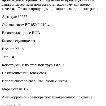
производятся серийно. Перед началом производства сваи
сырье и материалы подвергаются входному контролю
качества. Готовая продукция проходит выходной контроль.
Артикул:
19832
Обозначение:
ВС 850.3-219-4
Валюта для цены:
RUB
Базовая единица:
шт
Вес, кг:
271.8
Тип:
ВС
Конструкция:
из стальной трубы d219
Назначение:
Винтовая свая
Исполнение:
со сварным наконечником
Марка стали:
С255
Антикоррозионное покрытие:
лакокрасочное покрытие
Длина, м:
4