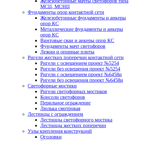
Железобетонные мачты светофоров типа
МСЦ, МСНЦ
Фундаменты опор контактной сети
Железобетонные фундаменты и анкеры
опор КС
Металлические фундаменты и анкеры
опор КС
Винтовые сваи и анкеры опор КС
Фундаменты мачт светофоров
Лежни и опорные плиты
Ригели жестких поперечин контактной сети
Ригели с освещением проект №5254
Ригели без освещения проект №5254
Ригели с освещением проект №6458и
Ригели без освещения проект №6458и
Светофорные мостики
Ригели светофорных мостиков
Консоли светофоров
Перильное ограждение
Люлька смотровая
Лестницы с ограждением
Лестницы светофорного мостика
Лестницы жестких поперечин
Узлы крепления конструкций
Оголовки