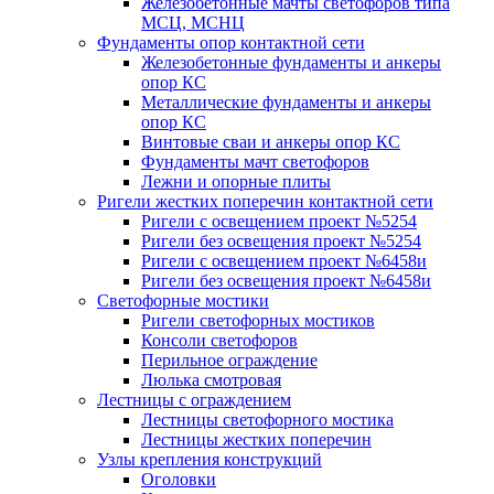
Железобетонные мачты светофоров типа
МСЦ, МСНЦ
Фундаменты опор контактной сети
Железобетонные фундаменты и анкеры
опор КС
Металлические фундаменты и анкеры
опор КС
Винтовые сваи и анкеры опор КС
Фундаменты мачт светофоров
Лежни и опорные плиты
Ригели жестких поперечин контактной сети
Ригели с освещением проект №5254
Ригели без освещения проект №5254
Ригели с освещением проект №6458и
Ригели без освещения проект №6458и
Светофорные мостики
Ригели светофорных мостиков
Консоли светофоров
Перильное ограждение
Люлька смотровая
Лестницы с ограждением
Лестницы светофорного мостика
Лестницы жестких поперечин
Узлы крепления конструкций
Оголовки