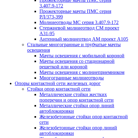
Прожекторные мачты ПМС серия
3.407.9-172
Прожекторные мачты ПМС серия
РЛ/373-399
Молниеотводы МС серия 3.407.9-172
Стержневой молниеотвод СМ проект
А31-95
Антенный молниеотвод АМ проект А105
Стальные многогранные и трубчатые мачты
освещения
Мачты освещения с мобильной короной
Мачты освещения со стационарной
решеткой или короной
Мачты освещения с молниеприемником
Многогранные молниеотводы
Опоры контактной сети железных дорог
Стойки опор контактной сети
Металлические стойки жестких
поперечин и опор контактной сети
Металлические стойки опор линий
автоблокировки
Железобетонные стойки опор контактной
сети
Железобетонные стойки опор линий
автоблокировки