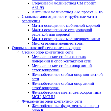
Стержневой молниеотвод СМ проект
А31-95
Антенный молниеотвод АМ проект А105
Стальные многогранные и трубчатые мачты
освещения
Мачты освещения с мобильной короной
Мачты освещения со стационарной
решеткой или короной
Мачты освещения с молниеприемником
Многогранные молниеотводы
Опоры контактной сети железных дорог
Стойки опор контактной сети
Металлические стойки жестких
поперечин и опор контактной сети
Металлические стойки опор линий
автоблокировки
Железобетонные стойки опор контактной
сети
Железобетонные стойки опор линий
автоблокировки
Железобетонные мачты светофоров типа
МСЦ, МСНЦ
Фундаменты опор контактной сети
Железобетонные фундаменты и анкеры
опор КС