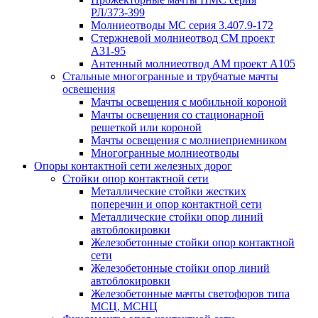
РЛ/373-399
Молниеотводы МС серия 3.407.9-172
Стержневой молниеотвод СМ проект
А31-95
Антенный молниеотвод АМ проект А105
Стальные многогранные и трубчатые мачты
освещения
Мачты освещения с мобильной короной
Мачты освещения со стационарной
решеткой или короной
Мачты освещения с молниеприемником
Многогранные молниеотводы
Опоры контактной сети железных дорог
Стойки опор контактной сети
Металлические стойки жестких
поперечин и опор контактной сети
Металлические стойки опор линий
автоблокировки
Железобетонные стойки опор контактной
сети
Железобетонные стойки опор линий
автоблокировки
Железобетонные мачты светофоров типа
МСЦ, МСНЦ