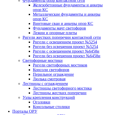
Фундаменты опор контактной сети
Железобетонные фундаменты и анкеры
опор КС
Металлические фундаменты и анкеры
опор КС
Винтовые сваи и анкеры опор КС
Фундаменты мачт светофоров
Лежни и опорные плиты
Ригели жестких поперечин контактной сети
Ригели с освещением проект №5254
Ригели без освещения проект №5254
Ригели с освещением проект №6458и
Ригели без освещения проект №6458и
Светофорные мостики
Ригели светофорных мостиков
Консоли светофоров
Перильное ограждение
Люлька смотровая
Лестницы с ограждением
Лестницы светофорного мостика
Лестницы жестких поперечин
Узлы крепления конструкций
Оголовки
Консольные столики
Порталы ОРУ