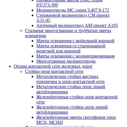
РЛ/373-399
Молниеотводы МС серия 3.407.9-172
Стержневой молниеотвод СМ проект
А31-95
Антенный молниеотвод АМ проект А105
Стальные многогранные и трубчатые мачты
освещения
Мачты освещения с мобильной короной
Мачты освещения со стационарной
решеткой или короной
Мачты освещения с молниеприемником
Многогранные молниеотводы
Опоры контактной сети железных дорог
Стойки опор контактной сети
Металлические стойки жестких
поперечин и опор контактной сети
Металлические стойки опор линий
автоблокировки
Железобетонные стойки опор контактной
сети
Железобетонные стойки опор линий
автоблокировки
Железобетонные мачты светофоров типа
МСЦ, МСНЦ