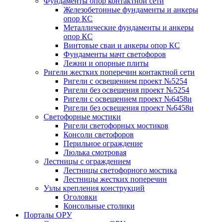
Фундаменты опор контактной сети
Железобетонные фундаменты и анкеры
опор КС
Металлические фундаменты и анкеры
опор КС
Винтовые сваи и анкеры опор КС
Фундаменты мачт светофоров
Лежни и опорные плиты
Ригели жестких поперечин контактной сети
Ригели с освещением проект №5254
Ригели без освещения проект №5254
Ригели с освещением проект №6458и
Ригели без освещения проект №6458и
Светофорные мостики
Ригели светофорных мостиков
Консоли светофоров
Перильное ограждение
Люлька смотровая
Лестницы с ограждением
Лестницы светофорного мостика
Лестницы жестких поперечин
Узлы крепления конструкций
Оголовки
Консольные столики
Порталы ОРУ