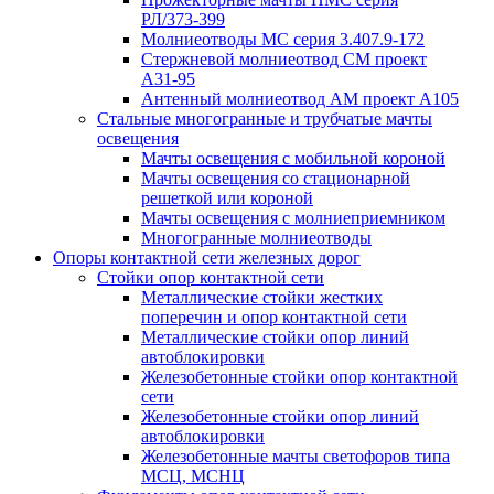
РЛ/373-399
Молниеотводы МС серия 3.407.9-172
Стержневой молниеотвод СМ проект
А31-95
Антенный молниеотвод АМ проект А105
Стальные многогранные и трубчатые мачты
освещения
Мачты освещения с мобильной короной
Мачты освещения со стационарной
решеткой или короной
Мачты освещения с молниеприемником
Многогранные молниеотводы
Опоры контактной сети железных дорог
Стойки опор контактной сети
Металлические стойки жестких
поперечин и опор контактной сети
Металлические стойки опор линий
автоблокировки
Железобетонные стойки опор контактной
сети
Железобетонные стойки опор линий
автоблокировки
Железобетонные мачты светофоров типа
МСЦ, МСНЦ