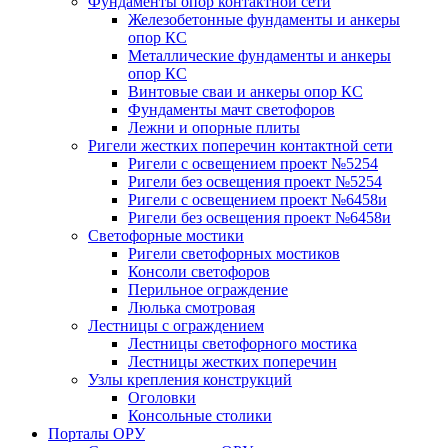
Фундаменты опор контактной сети
Железобетонные фундаменты и анкеры
опор КС
Металлические фундаменты и анкеры
опор КС
Винтовые сваи и анкеры опор КС
Фундаменты мачт светофоров
Лежни и опорные плиты
Ригели жестких поперечин контактной сети
Ригели с освещением проект №5254
Ригели без освещения проект №5254
Ригели с освещением проект №6458и
Ригели без освещения проект №6458и
Светофорные мостики
Ригели светофорных мостиков
Консоли светофоров
Перильное ограждение
Люлька смотровая
Лестницы с ограждением
Лестницы светофорного мостика
Лестницы жестких поперечин
Узлы крепления конструкций
Оголовки
Консольные столики
Порталы ОРУ