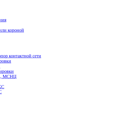
ния
или короной
пор контактной сети
ровки
и
кировки
СЦ, МСНЦ
КС
С