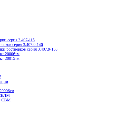
ки серия 3.407-115
рков серия 3.407.9-146
ки ростверков серия 3.407.9-158
кт 20006тм
кт 20015тм
5
ации
20006тм
 СВЛМ
В, СВМ