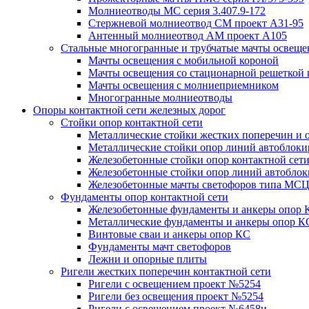
Молниеотводы МС серия 3.407.9-172
Стержневой молниеотвод СМ проект А31-95
Антенный молниеотвод АМ проект А105
Стальные многогранные и трубчатые мачты освеще
Мачты освещения с мобильной короной
Мачты освещения со стационарной решеткой 
Мачты освещения с молниеприемником
Многогранные молниеотводы
Опоры контактной сети железных дорог
Стойки опор контактной сети
Металлические стойки жестких поперечин и о
Металлические стойки опор линий автоблоки
Железобетонные стойки опор контактной сет
Железобетонные стойки опор линий автобло
Железобетонные мачты светофоров типа М
Фундаменты опор контактной сети
Железобетонные фундаменты и анкеры опор 
Металлические фундаменты и анкеры опор К
Винтовые сваи и анкеры опор КС
Фундаменты мачт светофоров
Лежни и опорные плиты
Ригели жестких поперечин контактной сети
Ригели с освещением проект №5254
Ригели без освещения проект №5254
Ригели с освещением проект №6458и