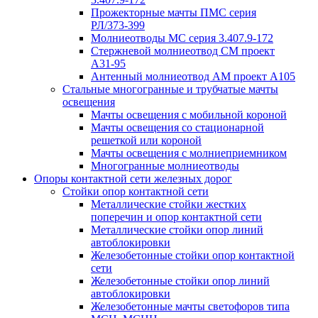
Прожекторные мачты ПМС серия
РЛ/373-399
Молниеотводы МС серия 3.407.9-172
Стержневой молниеотвод СМ проект
А31-95
Антенный молниеотвод АМ проект А105
Стальные многогранные и трубчатые мачты
освещения
Мачты освещения с мобильной короной
Мачты освещения со стационарной
решеткой или короной
Мачты освещения с молниеприемником
Многогранные молниеотводы
Опоры контактной сети железных дорог
Стойки опор контактной сети
Металлические стойки жестких
поперечин и опор контактной сети
Металлические стойки опор линий
автоблокировки
Железобетонные стойки опор контактной
сети
Железобетонные стойки опор линий
автоблокировки
Железобетонные мачты светофоров типа