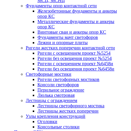
МСЦ, МСНЦ
Фундаменты опор контактной сети
Железобетонные фундаменты и анкеры
опор КС
Металлические фундаменты и анкеры
опор КС
Винтовые сваи и анкеры опор КС
Фундаменты мачт светофоров
Лежни и опорные плиты
Ригели жестких поперечин контактной сети
Ригели с освещением проект №5254
Ригели без освещения проект №5254
Ригели с освещением проект №6458и
Ригели без освещения проект №6458и
Светофорные мостики
Ригели светофорных мостиков
Консоли светофоров
Перильное ограждение
Люлька смотровая
Лестницы с ограждением
Лестницы светофорного мостика
Лестницы жестких поперечин
Узлы крепления конструкций
Оголовки
Консольные столики