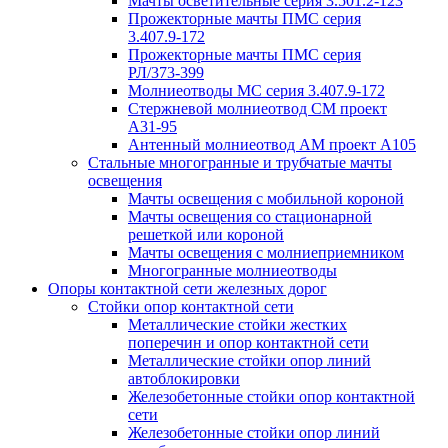
Мачты осветительные серия 3.501.2-123
Прожекторные мачты ПМС серия
3.407.9-172
Прожекторные мачты ПМС серия
РЛ/373-399
Молниеотводы МС серия 3.407.9-172
Стержневой молниеотвод СМ проект
А31-95
Антенный молниеотвод АМ проект А105
Стальные многогранные и трубчатые мачты
освещения
Мачты освещения с мобильной короной
Мачты освещения со стационарной
решеткой или короной
Мачты освещения с молниеприемником
Многогранные молниеотводы
Опоры контактной сети железных дорог
Стойки опор контактной сети
Металлические стойки жестких
поперечин и опор контактной сети
Металлические стойки опор линий
автоблокировки
Железобетонные стойки опор контактной
сети
Железобетонные стойки опор линий