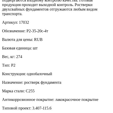
подвергаются входному контролю качества. Готовая
продукция проходит выходной контроль. Ростверки
двухсвайных фундаментов отгружаются любым видом
транспорта.
Артикул:
17032
Обозначение:
Р2-35-20с-4т
Валюта для цены:
RUB
Базовая единица:
шт
Вес, кг:
274
Тип:
Р2
Конструкция:
однобалочный
Назначение:
ростверк фундамента
Марка стали:
С255
Антикоррозионное покрытие:
лакокрасочное покрытие
Типовой проект:
3.407-115.6