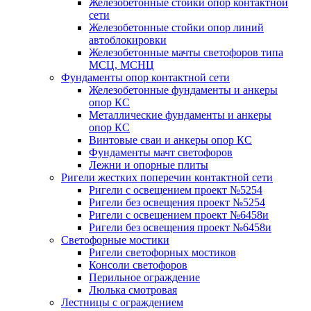
Железобетонные стойки опор контактной
сети
Железобетонные стойки опор линий
автоблокировки
Железобетонные мачты светофоров типа
МСЦ, МСНЦ
Фундаменты опор контактной сети
Железобетонные фундаменты и анкеры
опор КС
Металлические фундаменты и анкеры
опор КС
Винтовые сваи и анкеры опор КС
Фундаменты мачт светофоров
Лежни и опорные плиты
Ригели жестких поперечин контактной сети
Ригели с освещением проект №5254
Ригели без освещения проект №5254
Ригели с освещением проект №6458и
Ригели без освещения проект №6458и
Светофорные мостики
Ригели светофорных мостиков
Консоли светофоров
Перильное ограждение
Люлька смотровая
Лестницы с ограждением