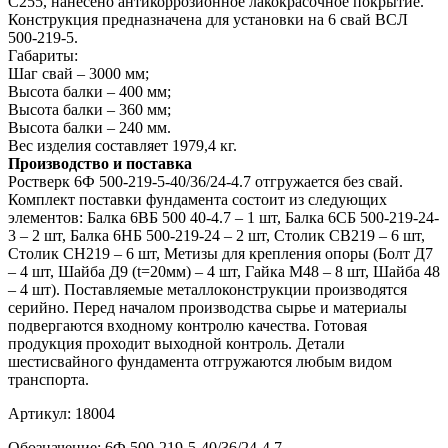
С255, нанесено антикоррозионное лакокрасочное покрытие.
Конструкция предназначена для установки на 6 свай ВСЛ
500-219-5.
Габариты:
Шаг свай – 3000 мм;
Высота балки – 400 мм;
Высота балки – 360 мм;
Высота балки – 240 мм.
Вес изделия составляет 1979,4 кг.
Производство и поставка
Ростверк 6Ф 500-219-5-40/36/24-4.7 отгружается без свай.
Комплект поставки фундамента состоит из следующих
элементов: Балка 6ВБ 500 40-4.7 – 1 шт, Балка 6СБ 500-219-24-
3 – 2 шт, Балка 6НБ 500-219-24 – 2 шт, Столик СВ219 – 6 шт,
Столик СН219 – 6 шт, Метизы для крепления опоры (Болт Д7
– 4 шт, Шайба Д9 (t=20мм) – 4 шт, Гайка М48 – 8 шт, Шайба 48
– 4 шт). Поставляемые металлоконструкции производятся
серийно. Перед началом производства сырье и материалы
подвергаются входному контролю качества. Готовая
продукция проходит выходной контроль. Детали
шестисвайного фундамента отгружаются любым видом
транспорта.
Артикул:
18004
Обозначение:
6Ф 500-219-5-40/36/24-4.7