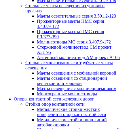
Мачты осветительные серия 3.501.9-158
Стальные мачты освещения из углового
профиля
Мачты осветительные серия 3.501.2-123
Прожекторные мачты ПМС серия
3.407.9-172
Прожекторные мачты ПМС серия
РЛ/373-399
Молниеотводы МС серия 3.407.9-172
Стержневой молниеотвод СМ проект
А31-95
Антенный молниеотвод АМ проект А105
Стальные многогранные и трубчатые мачты
освещения
Мачты освещения с мобильной короной
Мачты освещения со стационарной
решеткой или короной
Мачты освещения с молниеприемником
Многогранные молниеотводы
Опоры контактной сети железных дорог
Стойки опор контактной сети
Металлические стойки жестких
поперечин и опор контактной сети
Металлические стойки опор линий
автоблокировки