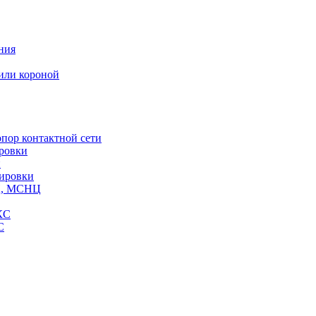
ния
или короной
пор контактной сети
ровки
и
кировки
СЦ, МСНЦ
КС
С