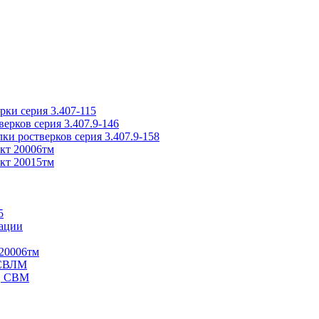
ки серия 3.407-115
рков серия 3.407.9-146
ки ростверков серия 3.407.9-158
кт 20006тм
кт 20015тм
5
ации
20006тм
 СВЛМ
В, СВМ