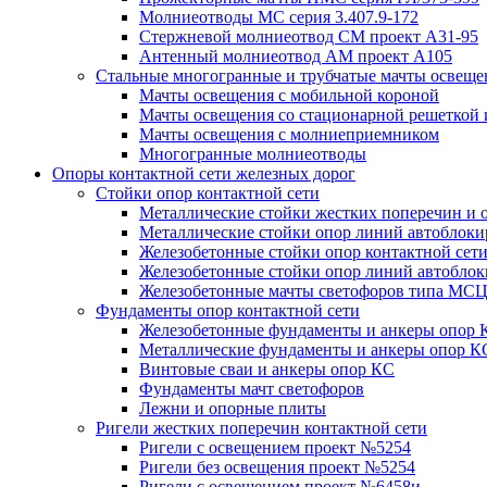
Молниеотводы МС серия 3.407.9-172
Стержневой молниеотвод СМ проект А31-95
Антенный молниеотвод АМ проект А105
Стальные многогранные и трубчатые мачты освеще
Мачты освещения с мобильной короной
Мачты освещения со стационарной решеткой 
Мачты освещения с молниеприемником
Многогранные молниеотводы
Опоры контактной сети железных дорог
Стойки опор контактной сети
Металлические стойки жестких поперечин и о
Металлические стойки опор линий автоблоки
Железобетонные стойки опор контактной сет
Железобетонные стойки опор линий автобло
Железобетонные мачты светофоров типа М
Фундаменты опор контактной сети
Железобетонные фундаменты и анкеры опор 
Металлические фундаменты и анкеры опор К
Винтовые сваи и анкеры опор КС
Фундаменты мачт светофоров
Лежни и опорные плиты
Ригели жестких поперечин контактной сети
Ригели с освещением проект №5254
Ригели без освещения проект №5254
Ригели с освещением проект №6458и