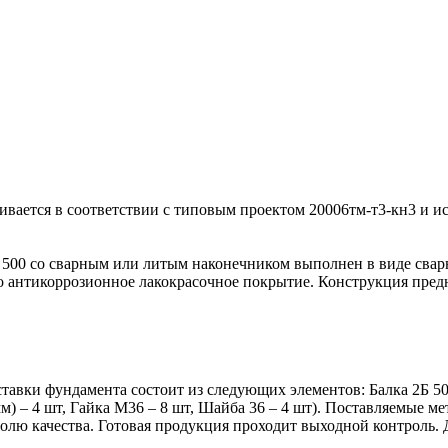
ливается в соответствии с типовым проектом 20006тм-т3-кн3 и 
00 со сварным или литым наконечником выполнен в виде сварно
о антикоррозионное лакокрасочное покрытие. Конструкция предн
ставки фундамента состоит из следующих элементов: Балка 2Б 50
м) – 4 шт, Гайка М36 – 8 шт, Шайба 36 – 4 шт). Поставляемые м
ролю качества. Готовая продукция проходит выходной контроль