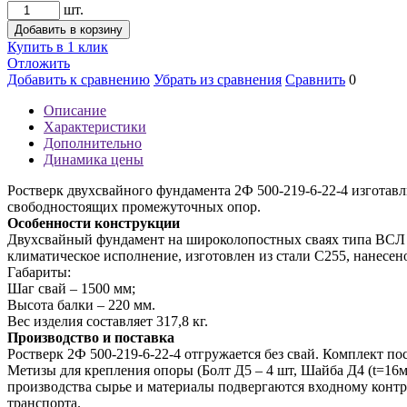
шт.
Добавить в корзину
Купить в 1 клик
Отложить
Добавить к сравнению
Убрать из сравнения
Сравнить
0
Описание
Характеристики
Дополнительно
Динамика цены
Ростверк двухсвайного фундамента 2Ф 500-219-6-22-4 изготав
свободностоящих промежуточных опор.
Особенности конструкции
Двухсвайный фундамент на широколопостных сваях типа ВСЛ 5
климатическое исполнение, изготовлен из стали С255, нанесен
Габариты:
Шаг свай – 1500 мм;
Высота балки – 220 мм.
Вес изделия составляет 317,8 кг.
Производство и поставка
Ростверк 2Ф 500-219-6-22-4 отгружается без свай. Комплект по
Метизы для крепления опоры (Болт Д5 – 4 шт, Шайба Д4 (t=16м
производства сырье и материалы подвергаются входному конт
транспорта.