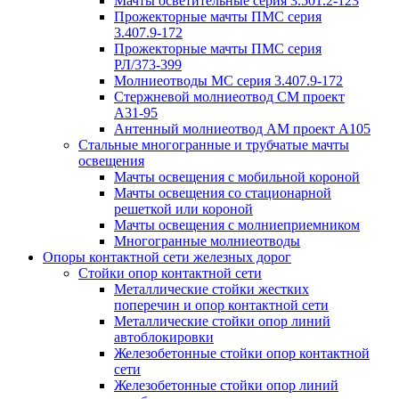
Мачты осветительные серия 3.501.2-123
Прожекторные мачты ПМС серия
3.407.9-172
Прожекторные мачты ПМС серия
РЛ/373-399
Молниеотводы МС серия 3.407.9-172
Стержневой молниеотвод СМ проект
А31-95
Антенный молниеотвод АМ проект А105
Стальные многогранные и трубчатые мачты
освещения
Мачты освещения с мобильной короной
Мачты освещения со стационарной
решеткой или короной
Мачты освещения с молниеприемником
Многогранные молниеотводы
Опоры контактной сети железных дорог
Стойки опор контактной сети
Металлические стойки жестких
поперечин и опор контактной сети
Металлические стойки опор линий
автоблокировки
Железобетонные стойки опор контактной
сети
Железобетонные стойки опор линий