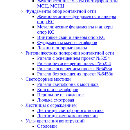
Железобетонные мачты светофоров типа
МСЦ, МСНЦ
Фундаменты опор контактной сети
Железобетонные фундаменты и анкеры
опор КС
Металлические фундаменты и анкеры
опор КС
Винтовые сваи и анкеры опор КС
Фундаменты мачт светофоров
Лежни и опорные плиты
Ригели жестких поперечин контактной сети
Ригели с освещением проект №5254
Ригели без освещения проект №5254
Ригели с освещением проект №6458и
Ригели без освещения проект №6458и
Светофорные мостики
Ригели светофорных мостиков
Консоли светофоров
Перильное ограждение
Люлька смотровая
Лестницы с ограждением
Лестницы светофорного мостика
Лестницы жестких поперечин
Узлы крепления конструкций
Оголовки