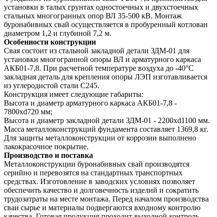
установки в талых грунтах одностоечных и двухстоечных
стальных многогранных опор ВЛ 35-500 кВ. Монтаж
буронабивных свай осуществляется в пробуренный котлован
диаметром 1,2 и глубиной 7,2 м.
Особенности конструкции
Свая состоит из стальной закладной детали ЗДМ-01 для
установки многогранной опоры ВЛ и арматурного каркаса
АКБ01-7,8. При расчетной температуре воздуха до -40°С
закладная деталь для крепления опоры ЛЭП изготавливается
из углеродистой стали С245.
Конструкция имеет следующие габариты:
Высота и диаметр арматурного каркаса АКБ01-7,8 -
7800хd720 мм;
Высота и диаметр закладной детали ЗДМ-01 - 2200хd1100 мм.
Масса металлоконструкций фундамента составляет 1369,8 кг.
Для защиты металлоконструкции от коррозии выполнено
лакокрасочное покрытие.
Производство и поставка
Металлоконструкции буронабивных свай производятся
серийно и перевозятся на стандартных транспортных
средствах. Изготовление в заводских условиях позволяет
обеспечить качество и долговечность изделий и сократить
трудозатраты на месте монтажа. Перед началом производства
сваи сырье и материалы подвергаются входному контролю
качества. Готовая продукция проходит выходной контроль.