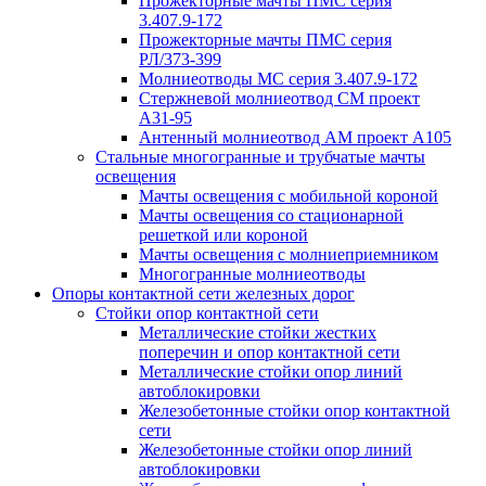
Прожекторные мачты ПМС серия
3.407.9-172
Прожекторные мачты ПМС серия
РЛ/373-399
Молниеотводы МС серия 3.407.9-172
Стержневой молниеотвод СМ проект
А31-95
Антенный молниеотвод АМ проект А105
Стальные многогранные и трубчатые мачты
освещения
Мачты освещения с мобильной короной
Мачты освещения со стационарной
решеткой или короной
Мачты освещения с молниеприемником
Многогранные молниеотводы
Опоры контактной сети железных дорог
Стойки опор контактной сети
Металлические стойки жестких
поперечин и опор контактной сети
Металлические стойки опор линий
автоблокировки
Железобетонные стойки опор контактной
сети
Железобетонные стойки опор линий
автоблокировки