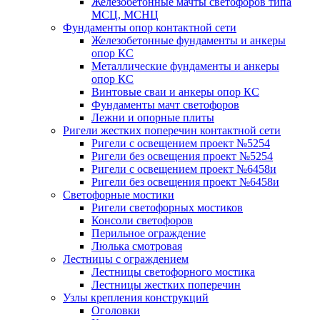
Железобетонные мачты светофоров типа
МСЦ, МСНЦ
Фундаменты опор контактной сети
Железобетонные фундаменты и анкеры
опор КС
Металлические фундаменты и анкеры
опор КС
Винтовые сваи и анкеры опор КС
Фундаменты мачт светофоров
Лежни и опорные плиты
Ригели жестких поперечин контактной сети
Ригели с освещением проект №5254
Ригели без освещения проект №5254
Ригели с освещением проект №6458и
Ригели без освещения проект №6458и
Светофорные мостики
Ригели светофорных мостиков
Консоли светофоров
Перильное ограждение
Люлька смотровая
Лестницы с ограждением
Лестницы светофорного мостика
Лестницы жестких поперечин
Узлы крепления конструкций
Оголовки