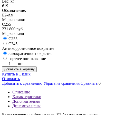
Вес, кг:
619
Обозначение:
Б2-Ам
Марка стали:
С255
231 800
руб
Марка стали
С255
С345
Антикоррозионное покрытие
лакокрасочное покрытие
горячее оцинкование
шт.
Добавить в корзину
Купить в 1 клик
Отложить
Добавить к сравнению
Убрать из сравнения
Сравнить
0
Описание
Характеристики
Дополнительно
Динамика цены
Балка спаренного фундамента Б2-Ам изготавливается в