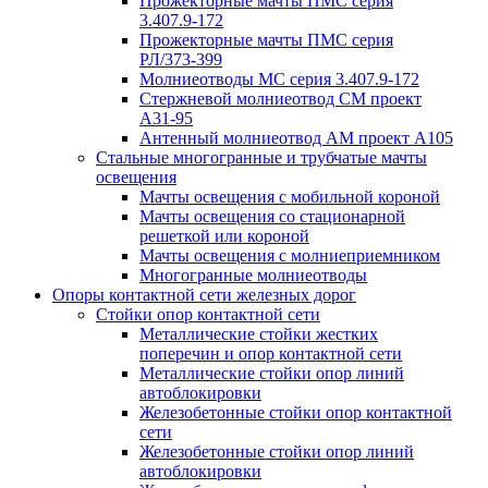
Прожекторные мачты ПМС серия
3.407.9-172
Прожекторные мачты ПМС серия
РЛ/373-399
Молниеотводы МС серия 3.407.9-172
Стержневой молниеотвод СМ проект
А31-95
Антенный молниеотвод АМ проект А105
Стальные многогранные и трубчатые мачты
освещения
Мачты освещения с мобильной короной
Мачты освещения со стационарной
решеткой или короной
Мачты освещения с молниеприемником
Многогранные молниеотводы
Опоры контактной сети железных дорог
Стойки опор контактной сети
Металлические стойки жестких
поперечин и опор контактной сети
Металлические стойки опор линий
автоблокировки
Железобетонные стойки опор контактной
сети
Железобетонные стойки опор линий
автоблокировки