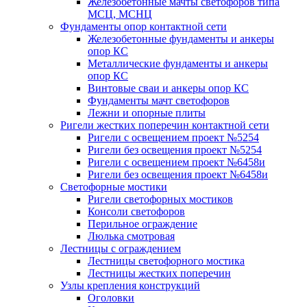
Железобетонные мачты светофоров типа
МСЦ, МСНЦ
Фундаменты опор контактной сети
Железобетонные фундаменты и анкеры
опор КС
Металлические фундаменты и анкеры
опор КС
Винтовые сваи и анкеры опор КС
Фундаменты мачт светофоров
Лежни и опорные плиты
Ригели жестких поперечин контактной сети
Ригели с освещением проект №5254
Ригели без освещения проект №5254
Ригели с освещением проект №6458и
Ригели без освещения проект №6458и
Светофорные мостики
Ригели светофорных мостиков
Консоли светофоров
Перильное ограждение
Люлька смотровая
Лестницы с ограждением
Лестницы светофорного мостика
Лестницы жестких поперечин
Узлы крепления конструкций
Оголовки