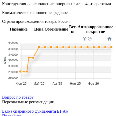
Конструктивное исполнение:
опорная плита с 4 отверстиями
Климатическое исполнение:
рядовое
Страна происхождения товара: Россия
Вес,
Антикоррозионное
Название
Цена
Обозначение
кг
покрытие
380000
360000
340000
Цена
320000
300000
280000
260000
Фев '25
Май '25
Авг '25
Ноя '25
Фев '26
Вопрос по товару
Персональные рекомендации
Балка спаренного фундамента Б1-Ам
Подробнее