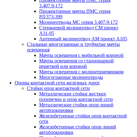
Прожекторные мачты ПМС серия
3.407.9-172
Прожекторные мачты ПМС серия
РЛ/373-399
Молниеотводы МС серия 3.407.9-172
Стержневой молниеотвод СМ проект
А31-95
Антенный молниеотвод АМ проект А105
Стальные многогранные и трубчатые мачты
освещения
Мачты освещения с мобильной короной
Мачты освещения со стационарной
решеткой или короной
Мачты освещения с молниеприемником
Многогранные молниеотводы
Опоры контактной сети железных дорог
Стойки опор контактной сети
Металлические стойки жестких
поперечин и опор контактной сети
Металлические стойки опор линий
автоблокировки
Железобетонные стойки опор контактной
сети
Железобетонные стойки опор линий
автоблокировки