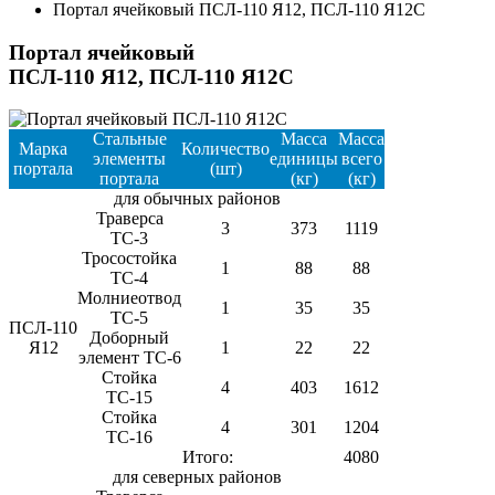
Портал ячейковый ПСЛ-110 Я12, ПСЛ-110 Я12С
Портал ячейковый
ПСЛ-110 Я12, ПСЛ-110 Я12С
Стальные
Масса
Масса
Марка
Количество
элементы
единицы
всего
портала
(шт)
портала
(кг)
(кг)
для обычных районов
Траверса
3
373
1119
ТС-3
Тросостойка
1
88
88
ТС-4
Молниеотвод
1
35
35
ТС-5
ПСЛ-110
Доборный
Я12
1
22
22
элемент ТС-6
Стойка
4
403
1612
ТС-15
Стойка
4
301
1204
ТС-16
Итого:
4080
для северных районов