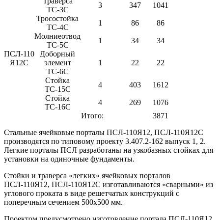
Траверса
3
347
1041
ТС-3С
Тросостойка
1
86
86
ТС-4С
Молниеотвод
1
34
34
ТС-5С
ПСЛ-110
Доборный
Я12С
элемент
1
22
22
ТС-6С
Стойка
4
403
1612
ТС-15С
Стойка
4
269
1076
ТС-16С
Итого:
3871
Стальные ячейковые порталы ПСЛ-110Я12, ПСЛ-110Я12С
производятся по типовому проекту 3.407.2-162 выпуск 1, 2.
Легкие порталы ПСЛ разработаны на узкобазных стойках для
установки на одиночные фундаменты.
Стойки и траверса «легких» ячейковых порталов
ПСЛ-110Я12, ПСЛ-110Я12С изготавливаются «сварными» из
углового проката в виде решетчатых конструкций с
поперечным сечением 500х500 мм.
Проектом предусмотрено изготовление портала ПСЛ-110Я12