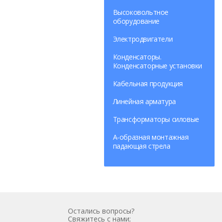
Высоковольтное
оборудование
Электродвигатели
Конденсаторы.
Конденсаторные установки
Кабельная продукция
Линейная арматура
Трансформаторы силовые
А-образная монтажная
падающая стрела
Остались вопросы?
Свяжитесь с нами;