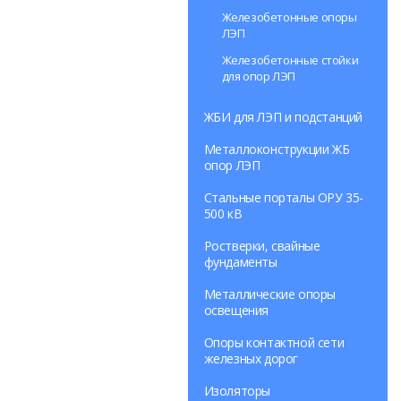
Железобетонные опоры
ЛЭП
Железобетонные стойки
для опор ЛЭП
ЖБИ для ЛЭП и подстанций
Металлоконструкции ЖБ
опор ЛЭП
Стальные порталы ОРУ 35-
500 кВ
Ростверки, свайные
фундаменты
Металлические опоры
освещения
Опоры контактной сети
железных дорог
Изоляторы