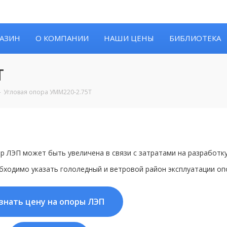
АЗИН
О КОМПАНИИ
НАШИ ЦЕНЫ
БИБЛИОТЕКА
Т
Угловая опора УММ220-2.75Т
р ЛЭП может быть увеличена в связи с затратами на разработк
бходимо указать гололедный и ветровой район эксплуатации оп
знать цену на опоры ЛЭП